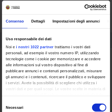
Here you can find information on the organisational
aspects of the Programme, lecture timetables, learning
activities and useful contact details for your time at the
University, from enrolment to graduation.
Consenso
Dettagli
Impostazioni degli annunci
In
Modules
Uso responsabile dei dati
Noi e
i nostri 1022 partner
trattiamo i vostri dati
personali, ad esempio il vostro numero IP, utilizzando
Back to the study plan
tecnologie come i cookie per memorizzare e accedere
alle informazioni sul vostro dispositivo al fine di
Multidisciplinary seminaries (It
pubblicare annunci e contenuti personalizzati, misurare
will be activated in the
gli annunci e i contenuti, ricercare il pubblico e sviluppare
A.Y. 2025/2026)
i servizi. Avete la possibilità di scegliere chi utilizza i
vostri dati e per quali scopi. Le vostre scelte in materia di
Teaching code
Credits
privacy sono applicabili solo su questa proprietà digitale
4S001040
1
in cui avete effettuato le vostre scelte. È possibile
S
modificare o revocare il proprio consenso in qualsiasi
Necessari
e
Scientific Disciplinary Sector (SSD)