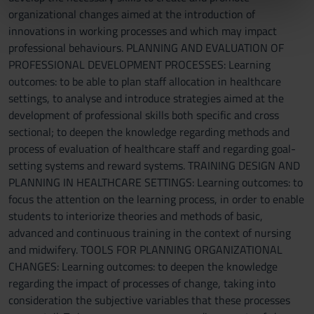
nostri partner che si occupano di analisi dei dati web,
organizational changes aimed at the introduction of
pubblicità e social media, i quali potrebbero combinarle
innovations in working processes and which may impact
con altre informazioni che hai fornito loro o che hanno
professional behaviours. PLANNING AND EVALUATION OF
raccolto dal tuo utilizzo dei loro servizi.
PROFESSIONAL DEVELOPMENT PROCESSES: Learning
outcomes: to be able to plan staff allocation in healthcare
settings, to analyse and introduce strategies aimed at the
development of professional skills both specific and cross
sectional; to deepen the knowledge regarding methods and
process of evaluation of healthcare staff and regarding goal-
setting systems and reward systems. TRAINING DESIGN AND
PLANNING IN HEALTHCARE SETTINGS: Learning outcomes: to
focus the attention on the learning process, in order to enable
students to interiorize theories and methods of basic,
advanced and continuous training in the context of nursing
and midwifery. TOOLS FOR PLANNING ORGANIZATIONAL
CHANGES: Learning outcomes: to deepen the knowledge
regarding the impact of processes of change, taking into
consideration the subjective variables that these processes