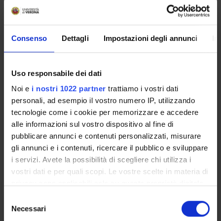
PROGETTAZIONE E VALUTAZIONE
DEI PROCESSI DI SVILUPPO
PROFESSIONALE
Consenso
Dettagli
Impostazioni degli annunci
In
Credits
2
Uso responsabile dei dati
Noi e
i nostri 1022 partner
trattiamo i vostri dati
Period
personali, ad esempio il vostro numero IP, utilizzando
2° SEMESTRE LM PROF. SAN. 25/26
tecnologie come i cookie per memorizzare e accedere
alle informazioni sul vostro dispositivo al fine di
Academic staff
pubblicare annunci e contenuti personalizzati, misurare
Daniele Salmaso
gli annunci e i contenuti, ricercare il pubblico e sviluppare
Lessons timetable
i servizi. Avete la possibilità di scegliere chi utilizza i
vostri dati e per quali scopi. Le vostre scelte in materia di
privacy sono applicabili solo su questa proprietà digitale
in cui avete effettuato le vostre scelte. È possibile
S
ORGANIZATIONAL CHANGE
modificare o revocare il proprio consenso in qualsiasi
Necessari
e
MANAGEMENT TOOLS AND
momento dalla Dichiarazione sui cookie o facendo clic