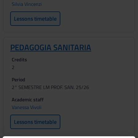
Silvia Vincenzi
Lessons timetable
PEDAGOGIA SANITARIA
Credits
2
Period
2° SEMESTRE LM PROF. SAN. 25/26
Academic staff
Vanessa Vivoli
Lessons timetable