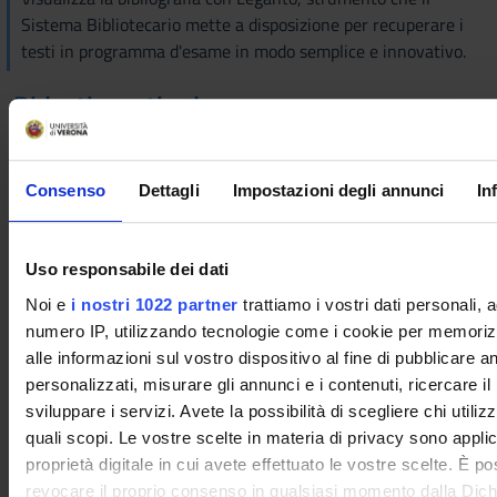
Sistema Bibliotecario mette a disposizione per recuperare i
testi in programma d'esame in modo semplice e innovativo.
Didactic methods
Classroom lessons
Critical and dialogical involvement of students in
Consenso
Dettagli
Impostazioni degli annunci
In
understanding the current reality of healthcare companies
Learning assessment procedures
Uso responsabile dei dati
Written test
Noi e
i nostri 1022 partner
trattiamo i vostri dati personali, 
numero IP, utilizzando tecnologie come i cookie per memori
Students with disabilities or specific learning
alle informazioni sul vostro dispositivo al fine di pubblicare 
disorders (SLD), who intend to request the adaptation
personalizzati, misurare gli annunci e i contenuti, ricercare il
of the exam, must follow the instructions given
HERE
sviluppare i servizi. Avete la possibilità di scegliere chi utilizz
quali scopi. Le vostre scelte in materia di privacy sono applic
proprietà digitale in cui avete effettuato le vostre scelte. È p
Evaluation criteria
revocare il proprio consenso in qualsiasi momento dalla Dich