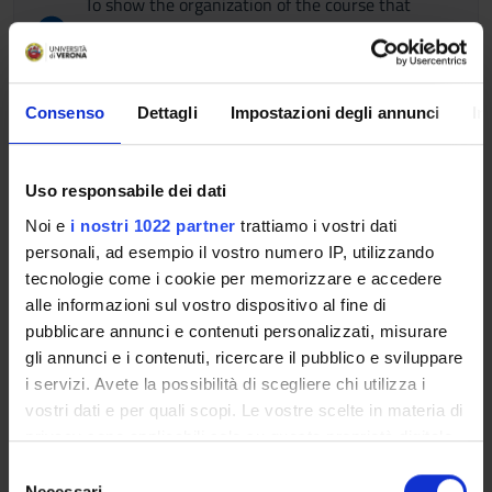
To show the organization of the course that
includes this module, follow this link:
Course
organization
Program
Consenso
Dettagli
Impostazioni degli annunci
In
- Methodological approach to clinical evaluation: history,
general objective examination and main signs and symptoms,
Uso responsabile dei dati
vital signs, principles of inspection, palpation, percussion,
auscultation.
Noi e
i nostri 1022 partner
trattiamo i vostri dati
- cardiac and vascular assessment: auscultation of cardiac
personali, ad esempio il vostro numero IP, utilizzando
tones and pauses, inspection of jugular vessels, evaluation
tecnologie come i cookie per memorizzare e accedere
and interpretation of the main pathologies of arteries and
alle informazioni sul vostro dispositivo al fine di
veins, in particular lower limbs ostructive arteriopathy and
pubblicare annunci e contenuti personalizzati, misurare
deep venous trombosis;
gli annunci e i contenuti, ricercare il pubblico e sviluppare
- respiratory assessment: inspection, palpation, percussion
i servizi. Avete la possibilità di scegliere chi utilizza i
and thoracic auscultation with recognition of the main
vostri dati e per quali scopi. Le vostre scelte in materia di
pathological respiratory noises (dry and humid) ;
privacy sono applicabili solo su questa proprietà digitale
- abdominal assessment: inspection, auscultation, superficial
in cui avete effettuato le vostre scelte. È possibile
S
and deep palpation and percussion of the abdomen:
modificare o revocare il proprio consenso in qualsiasi
Necessari