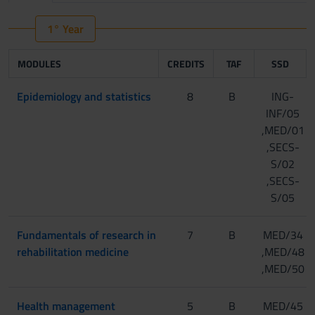
1° Year
MODULES
CREDITS
TAF
SSD
Epidemiology and statistics
8
B
ING-
INF/05
,MED/01
,SECS-
S/02
,SECS-
S/05
Fundamentals of research in
7
B
MED/34
rehabilitation medicine
,MED/48
,MED/50
Health management
5
B
MED/45