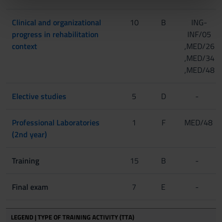
nostri partner che si occupano di analisi dei dati web,
pubblicità e social media, i quali potrebbero combinarle
Clinical and organizational
10
B
ING-
con altre informazioni che hai fornito loro o che hanno
progress in rehabilitation
INF/05
raccolto dal tuo utilizzo dei loro servizi.
context
,MED/26
,MED/34
,MED/48
Elective studies
5
D
-
Professional Laboratories
1
F
MED/48
(2nd year)
Training
15
B
-
Final exam
7
E
-
LEGEND | TYPE OF TRAINING ACTIVITY (TTA)