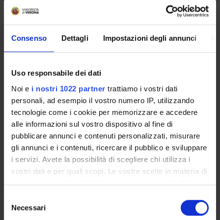
Professional Laboratories
1
F
MED/48
(1st year)
Consenso
Dettagli
Impostazioni degli annunci
In
Scientific English
3
E/F
L-
LIN/12
Uso responsabile dei dati
Seminar activity (Safety in
1
D
-
Noi e
i nostri 1022 partner
trattiamo i vostri dati
high-risk healthcare
personali, ad esempio il vostro numero IP, utilizzando
environments)
tecnologie come i cookie per memorizzare e accedere
alle informazioni sul vostro dispositivo al fine di
Training
15
B
-
pubblicare annunci e contenuti personalizzati, misurare
gli annunci e i contenuti, ricercare il pubblico e sviluppare
2° Year activated in the A.Y. 2022/2023
i servizi. Avete la possibilità di scegliere chi utilizza i
vostri dati e per quali scopi. Le vostre scelte in materia di
privacy sono applicabili solo su questa proprietà digitale
MODULES
CREDITS
TAF
SSD
in cui avete effettuato le vostre scelte. È possibile
S
Entrepreneurship and health
4
B/C
MED/48
modificare o revocare il proprio consenso in qualsiasi
Necessari
e
care management in
,SECS-
momento dalla Dichiarazione sui cookie o facendo clic