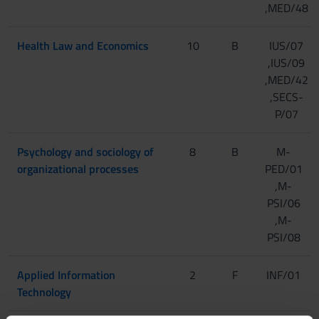
,MED/48
Health Law and Economics
10
B
IUS/07
,IUS/09
,MED/42
,SECS-
P/07
Psychology and sociology of
8
B
M-
organizational processes
PED/01
,M-
PSI/06
,M-
PSI/08
Applied Information
2
F
INF/01
Technology