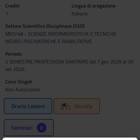
Crediti
Lingua di erogazione
1
Italiano
Settore Scientifico Disciplinare (SSD)
MED/48 - SCIENZE INFERMIERISTICHE E TECNICHE
NEURO-PSICHIATRICHE E RIABILITATIVE
Periodo
2 SEMESTRE PROFESSIONI SANITARIE dal 7 gen 2026 al 30
set 2026.
Corsi Singoli
Non Autorizzato
Orario Lezioni
Moodle
Seminari
0