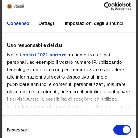
Per visualizzare la struttura dell’insegnamento a
cui questo modulo appartiene, consultare:
organizzazione dell'insegnamento
Consenso
Dettagli
Impostazioni degli annunci
In
Programma
Uso responsabile dei dati
- le sfide della gestione del personale
- gli strumenti per gestire il personale
Noi e
i nostri 1022 partner
trattiamo i vostri dati
- la comunicazione strategica
personali, ad esempio il vostro numero IP, utilizzando
- stimolare il cambiamento
tecnologie come i cookie per memorizzare e accedere
- identificare team funzionali
alle informazioni sul vostro dispositivo al fine di
- motivare il team
pubblicare annunci e contenuti personalizzati, misurare
- le riunioni di equipè
gli annunci e i contenuti, ricercare il pubblico e sviluppare
- la valutazione del personale
i servizi. Avete la possibilità di scegliere chi utilizza i
- il conflitto con il personale
vostri dati e per quali scopi. Le vostre scelte in materia di
- la negoziazione con il personale
privacy sono applicabili solo su questa proprietà digitale
in cui avete effettuato le vostre scelte. È possibile
S
Bibliografia
modificare o revocare il proprio consenso in qualsiasi
Necessari
e
momento dalla Dichiarazione sui cookie o facendo clic