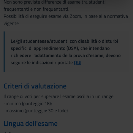
Non sono previste differenze di esame tra studenti
nostri partner che si occupano di analisi dei dati web,
frequentanti e non frequentanti.
pubblicità e social media, i quali potrebbero combinarle
Possibilità di eseguire esame via Zoom, in base alla normativa
con altre informazioni che hai fornito loro o che hanno
vigente
raccolto dal tuo utilizzo dei loro servizi.
Le/gli studentesse/studenti con disabilità o disturbi
specifici di apprendimento (DSA), che intendano
richiedere l'adattamento della prova d'esame, devono
seguire le indicazioni riportate
QUI
Criteri di valutazione
Il range di voti per superare l'esame oscilla in un range:
-minimo (punteggio:18);
-massimo (punteggio: 30 e lode).
Lingua dell'esame