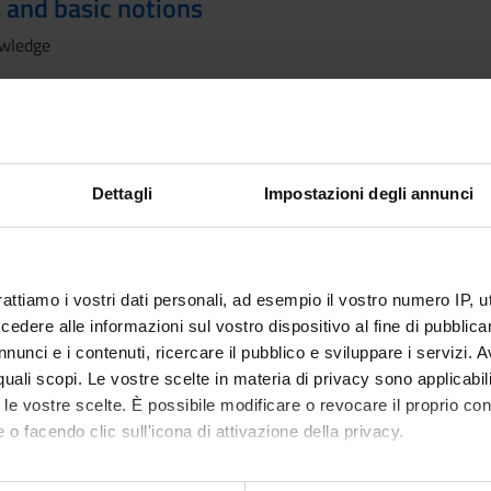
 and basic notions
owledge
statistics's practical application with Excel
, cells, names, references
inting
Dettagli
Impostazioni degli annunci
orting and searching
external sources
 tables, graphics
and reference, text, database, mathematical, statistical, date and 
rattiamo i vostri dati personali, ad esempio il vostro numero IP, 
ation to the descriptive statistics of qualitative and quantitative 
dere alle informazioni sul vostro dispositivo al fine di pubblica
ions with R
nunci e i contenuti, ricercare il pubblico e sviluppare i servizi. A
r quali scopi. Le vostre scelte in materia di privacy sono applicabi
to le vostre scelte. È possibile modificare o revocare il proprio 
 o facendo clic sull'icona di attivazione della privacy.
Visualizza la bibliografia con Leganto, strument
iografia
recuperare i testi in programma d'esame in mod
mo anche: