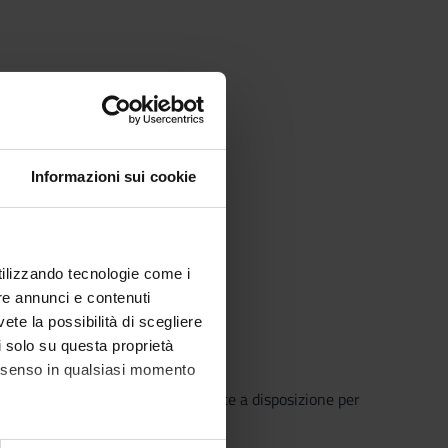
Informazioni sui cookie
time
utilizzando tecnologie come i
variables samples
re annunci e contenuti
vete la possibilità di scegliere
li solo su questa proprietà
consenso in qualsiasi momento
o che il Sistema Bibliotecario mette a disposizione per
o semplice e innovativo.