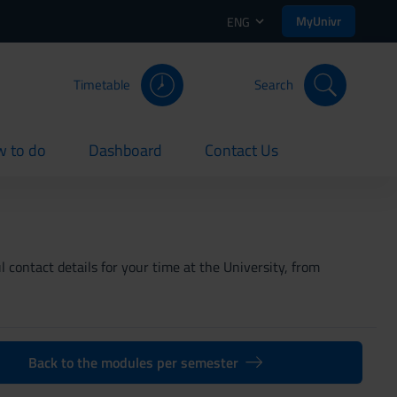
MyUnivr
ENG
Timetable
Search
 to do
Dashboard
Contact Us
rent
current
current
 contact details for your time at the University, from
Back to the modules per semester