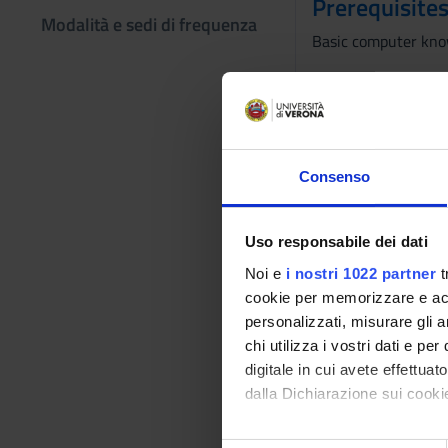
Prerequisites
Modalità e sedi di frequenza
Basic computer kn
Program
Data processing and 
• workbooks, sheets
• formatting and pr
Consenso
• data validation, s
• data import from 
• lists, tables, pivot
Uso responsabile dei dati
• functions: search 
Noi e
i nostri 1022 partner
t
• examples of applic
cookie per memorizzare e acce
Statistical applicat
personalizzati, misurare gli an
Bibliography
chi utilizza i vostri dati e pe
digitale in cui avete effettua
dalla Dichiarazione sui cookie
Vai alla bibl
Con il tuo consenso, vorrem