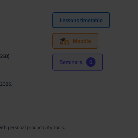
Lessons timetable
Moodle
(SSD)
Seminars
0
 2026.
th personal productivity tools.