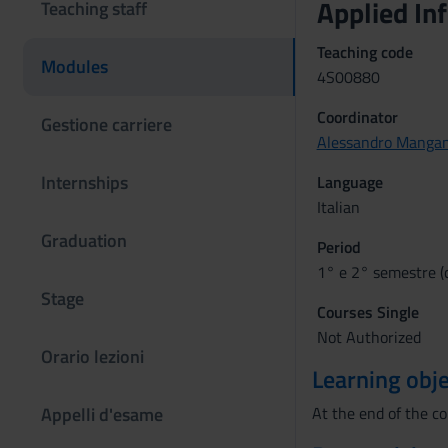
Applied I
Teaching staff
Teaching code
Modules
4S00880
Coordinator
Gestione carriere
Alessandro Mangan
Internships
Language
Italian
Graduation
Period
1° e 2° semestre (
Stage
Courses Single
Not Authorized
Orario lezioni
Learning obje
Appelli d'esame
At the end of the co