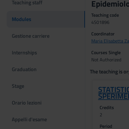
Epidemiolo
Teaching staff
Teaching code
Modules
4S01896
Coordinator
Gestione carriere
Maria Elisabetta Za
Internships
Courses Single
Not Authorized
Graduation
The teaching is or
Stage
STATISTI
SPERIME
Orario lezioni
Credits
2
Appelli d'esame
Period