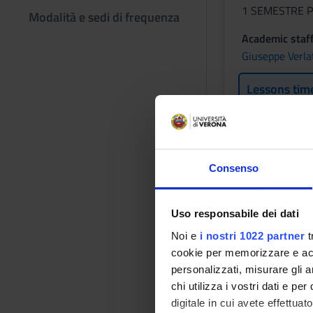
1 SEMESTRE P
Modalità e sedi di frequenza
Academic staf
Giuseppe Verla
Lessons tim
STATISTI
EPIDEMI
Consenso
Credits
2
Uso responsabile dei dati
Noi e
i nostri 1022 partner
t
Period
cookie per memorizzare e acce
1 SEMESTRE P
personalizzati, misurare gli an
chi utilizza i vostri dati e pe
Academic staf
digitale in cui avete effettua
Maria Elisabet