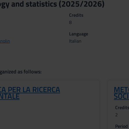
gy and statistics (2025/2026)
Credits
8
Language
nolin
Italian
ganized as follows:
CA PER LA RICERCA
MET
NTALE
SOC
Credit
2
Period