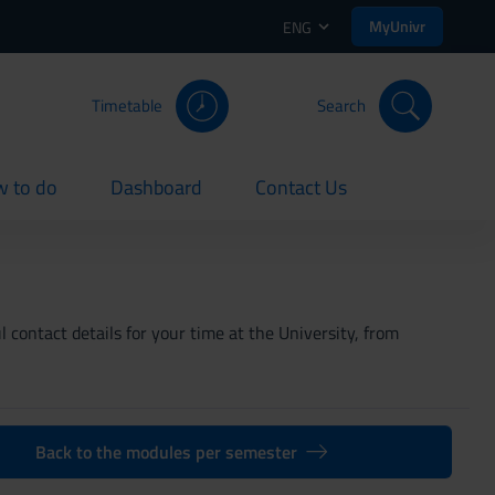
MyUnivr
ENG
Timetable
Search
 to do
Dashboard
Contact Us
rent
current
current
 contact details for your time at the University, from
Back to the modules per semester