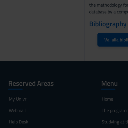
e
the methodology for
n
database by a comp
s
Bibliography
o
Vai alla bibl
Reserved Areas
Menu
My Univr
Home
Webmail
The program
Help Desk
Studying at t