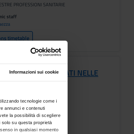
ESTRE PROFESSIONI SANITARIE
ic staff
aezza
ons timetable
EMI DI GESTIONE
RMATIZZATA DEI DATI NELLE
Informazioni sui cookie
ANIZZAZIONI
s
utilizzando tecnologie come i
re annunci e contenuti
vete la possibilità di scegliere
ESTRE PROFESSIONI SANITARIE
li solo su questa proprietà
ic staff
consenso in qualsiasi momento