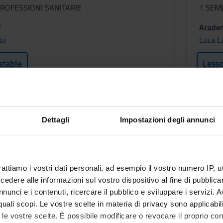
ROFESSIONI SANITARIE
1 SEM
f
Academ
to
Luca L
etable
Less
CA MEDICA ED
SIST
OLOGIA
INFO
Dettagli
Impostazioni degli annunci
ORG
Credit
2
rattiamo i vostri dati personali, ad esempio il vostro numero IP, 
dere alle informazioni sul vostro dispositivo al fine di pubblica
Period
ROFESSIONI SANITARIE
nunci e i contenuti, ricercare il pubblico e sviluppare i servizi. A
1 SEM
r quali scopi. Le vostre scelte in materia di privacy sono applicabi
f
Academ
to le vostre scelte. È possibile modificare o revocare il proprio 
ta Zanolin