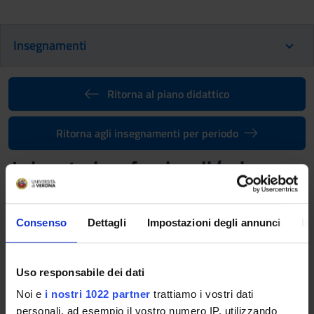
Insegnamenti
Ritorna al piano didattico
Ritorna agli insegnamenti per periodo
Laboratori professionali (primo
anno) [
Gruppo 2
] (2025/2026)
Codice insegnamento
Docente
Consenso
Dettagli
Impostazioni degli annunci
In
4S000104
Cristian Carubelli
Crediti
Lingua di erogazione
Uso responsabile dei dati
1
Italiano
Noi e
i nostri 1022 partner
trattiamo i vostri dati
Settore Scientifico Disciplinare (SSD)
personali, ad esempio il vostro numero IP, utilizzando