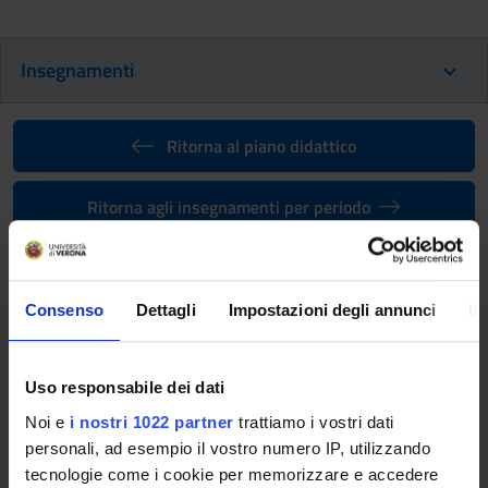
Insegnamenti
Ritorna al piano didattico
Ritorna agli insegnamenti per periodo
Attivita' a scelta dello studente
(professioni sanitarie)
Consenso
Dettagli
Impostazioni degli annunci
In
(2026/2027)
Codice insegnamento
Docente
Uso responsabile dei dati
4S001039
Non ancora assegnato
Noi e
i nostri 1022 partner
trattiamo i vostri dati
Crediti
Lingua di erogazione
personali, ad esempio il vostro numero IP, utilizzando
5
Italiano
tecnologie come i cookie per memorizzare e accedere