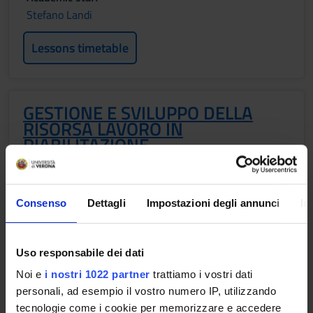
Stefano Landi
Lessons timetable
GESTIONE E SVILUPPO DELLA
RISORSA LAVORO IN
RIABILITAZIONE
Credits
1
Consenso
Dettagli
Impostazioni degli annunci
In
Period
2 SEMESTRE PROFESSIONI SANITARIE
Uso responsabile dei dati
Academic staff
Noi e
i nostri 1022 partner
trattiamo i vostri dati
Giacomo Rossettini
personali, ad esempio il vostro numero IP, utilizzando
tecnologie come i cookie per memorizzare e accedere