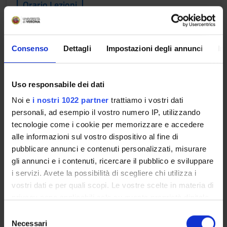
Orario Lezioni
EFFICACIA ED EFFICIENZA NEL
Consenso
Dettagli
Impostazioni degli annunci
In
MANAGEMENT AZIENDALE
Crediti
Uso responsabile dei dati
1
Noi e
i nostri 1022 partner
trattiamo i vostri dati
personali, ad esempio il vostro numero IP, utilizzando
Periodo
tecnologie come i cookie per memorizzare e accedere
LMSRPS - 2° ANNO 2° SEM.
alle informazioni sul vostro dispositivo al fine di
Sede
Docenti
pubblicare annunci e contenuti personalizzati, misurare
VERONA
Valerio Vergadoro
gli annunci e i contenuti, ricercare il pubblico e sviluppare
i servizi. Avete la possibilità di scegliere chi utilizza i
vostri dati e per quali scopi. Le vostre scelte in materia di
Orario Lezioni
privacy sono applicabili solo su questa proprietà digitale
in cui avete effettuato le vostre scelte. È possibile
S
modificare o revocare il proprio consenso in qualsiasi
Necessari
e