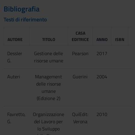
Bibliografia
Testi di riferimento
CASA
AUTORE
TITOLO
EDITRICE
ANNO
ISBN
N
Dessler
Gestione delle
Pearson
2017
G.
risorse umane
Auteri
Management
Guerini
2004
delle risorse
umane
(Edizione 2)
Favretto,
Organizzazione
QuiEdit:
2010
G.
del Lavoro per
Verona
lo Sviluppo