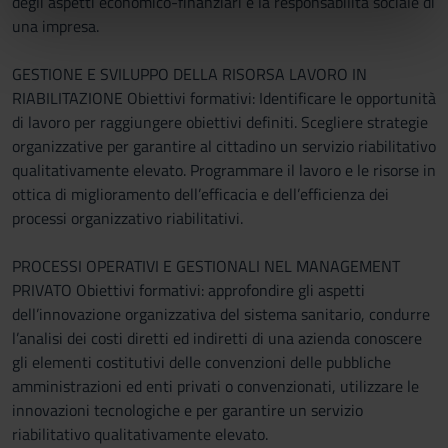
degli aspetti economico-finanziari e la responsabilità sociale di
informazioni sul modo in cui utilizzi il nostro sito con i
una impresa.
nostri partner che si occupano di analisi dei dati web,
pubblicità e social media, i quali potrebbero combinarle
GESTIONE E SVILUPPO DELLA RISORSA LAVORO IN
con altre informazioni che hai fornito loro o che hanno
RIABILITAZIONE Obiettivi formativi: Identificare le opportunità
raccolto dal tuo utilizzo dei loro servizi.
di lavoro per raggiungere obiettivi definiti. Scegliere strategie
organizzative per garantire al cittadino un servizio riabilitativo
qualitativamente elevato. Programmare il lavoro e le risorse in
ottica di miglioramento dell’efficacia e dell’efficienza dei
processi organizzativo riabilitativi.
PROCESSI OPERATIVI E GESTIONALI NEL MANAGEMENT
PRIVATO Obiettivi formativi: approfondire gli aspetti
dell’innovazione organizzativa del sistema sanitario, condurre
l’analisi dei costi diretti ed indiretti di una azienda conoscere
gli elementi costitutivi delle convenzioni delle pubbliche
amministrazioni ed enti privati o convenzionati, utilizzare le
innovazioni tecnologiche e per garantire un servizio
riabilitativo qualitativamente elevato.