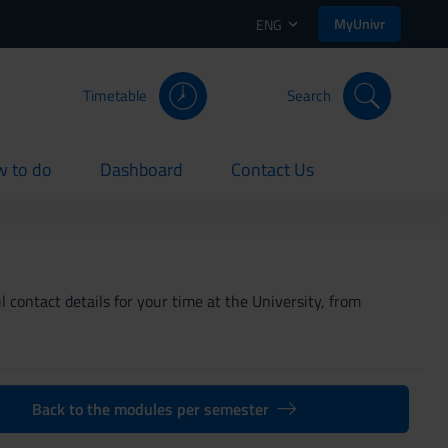
MyUnivr
ENG
Timetable
Search
 to do
Dashboard
Contact Us
rent
current
current
 contact details for your time at the University, from
Back to the modules per semester