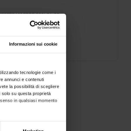
MESTRE LM PROF. SAN. 24-25
ic staff
o Rossettini
Informazioni sui cookie
ons timetable
utilizzando tecnologie come i
re annunci e contenuti
vete la possibilità di scegliere
li solo su questa proprietà
consenso in qualsiasi momento
alche metro,