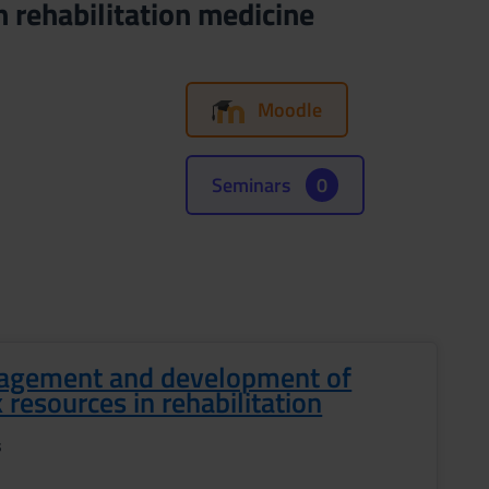
 rehabilitation medicine
Moodle
Seminars
0
gement and development of
 resources in rehabilitation
s