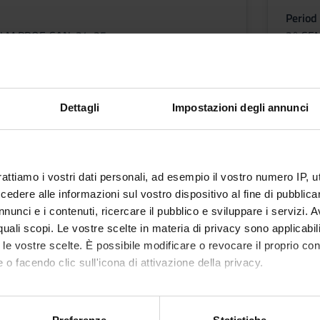
Period
LM PROF. SAN. 24-25
2° SE
f
Academ
Giacom
Dettagli
Impostazioni degli annunci
etable
Less
y in corporate management
rattiamo i vostri dati personali, ad esempio il vostro numero IP, 
dere alle informazioni sul vostro dispositivo al fine di pubblica
nunci e i contenuti, ricercare il pubblico e sviluppare i servizi. A
r quali scopi. Le vostre scelte in materia di privacy sono applicabi
to le vostre scelte. È possibile modificare o revocare il proprio 
 o facendo clic sull'icona di attivazione della privacy.
LM PROF. SAN. 24-25
mo anche:
f
oni sulla tua posizione geografica, con un'approssimazione di qu