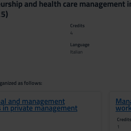
urship and health care management in
5)
Credits
4
Language
Italian
ganized as follows:
nal and management
Mana
s in private management
work
Credit
1