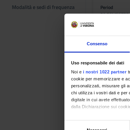
Modalità e sedi di frequenza
Period
2° SEMESTRE 
Academic staf
Stefano Landi
Consenso
Lessons tim
Uso responsabile dei dati
Efficienc
Noi e
i nostri 1022 partner
t
cookie per memorizzare e acce
Credits
personalizzati, misurare gli an
1
chi utilizza i vostri dati e pe
digitale in cui avete effettua
Period
dalla Dichiarazione sui cookie
2° SEMESTRE 
Con il tuo consenso, vorrem
Academic staf
S
raccogliere informazi