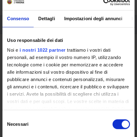
University, from enrolment to graduation.
Consenso
Dettagli
Impostazioni degli annunci
In
Modules
Uso responsabile dei dati
Back to the study plan
Noi e
i nostri 1022 partner
trattiamo i vostri dati
personali, ad esempio il vostro numero IP, utilizzando
Back to the modules per semester
tecnologie come i cookie per memorizzare e accedere
alle informazioni sul vostro dispositivo al fine di
Health Law and Economics -
pubblicare annunci e contenuti personalizzati, misurare
SANITA' PUBBLICA
gli annunci e i contenuti, ricercare il pubblico e sviluppare
i servizi. Avete la possibilità di scegliere chi utilizza i
Teaching code
Credits
vostri dati e per quali scopi. Le vostre scelte in materia di
4S000416
2
privacy sono applicabili solo su questa proprietà digitale
in cui avete effettuato le vostre scelte. È possibile
The course is given by
Epidemiology, statistics and research -
S
modificare o revocare il proprio consenso in qualsiasi
Necessari
Modulo: EPIDEMIOLOGIA E SANITA' PUBBLICA
(2019/2020) -
e
momento dalla Dichiarazione sui cookie o facendo clic
Master's degree in Nursing and Obstetrics
l