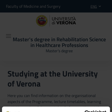
Faculty of Medicine and Surgery
ENG
Master's degree in Rehabilitation Science
in Healthcare Professions
Master’s degree
Studying at the University
of Verona
Here you can find information on the organisational
aspects of the Programme, lecture timetables, learning
activities and useful contact details for your time at the