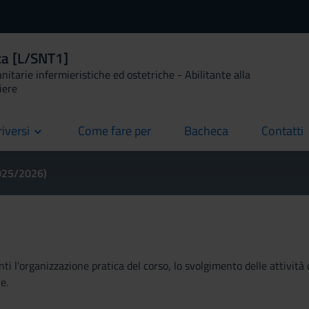
ca [L/SNT1]
anitarie infermieristiche ed ostetriche - Abilitante alla
iere
riversi
Come fare per
Bacheca
Contatti
current
current
current
2025/2026)
ti l'organizzazione pratica del corso, lo svolgimento delle attività 
e.