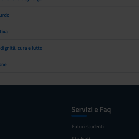
surdo
tiva
 dignità, cura e lutto
one
Servizi e Faq
Futuri studenti
Studenti