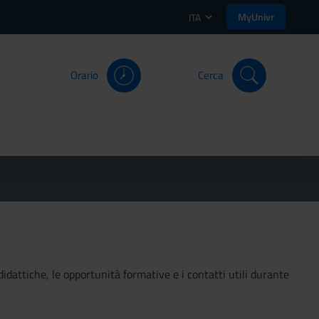
MyUnivr
ITA
Orario
Cerca
didattiche, le opportunità formative e i contatti utili durante