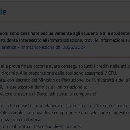
le
oni sono destinate esclusivamente agli studenti e alle studentess
studente interessato all'immatricolazione, trovi le informazioni sul
mieristica - Immatricolazione dal 2026/2027
lla prova finale occorre avere conseguito tutti i crediti nelle attiv
 di tirocinio. Alla preparazione della tesi sono assegnati 7 CFU.
a, con decreto del Ministro dell'Istruzione, dell'Università e della 
li, in due sessioni definite a livello nazionale.
 valore di esame di Stato abilitante, si compone di:
ica che consiste in un elaborato scritto strutturato, semi-struttu
professionale. La prova deve comprendere una selezione di quesiti di
enza infermieristica.
i un elaborato di tesi e sua dissertazione.