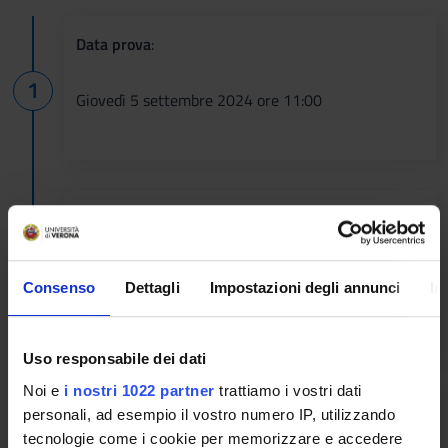
Data prova
:
Giovedì 5 settembre 2024 ore 11:00
scadenza domanda selezione
:
Domanda di ammissione dal 24 luglio al 20 agosto
Consenso
Dettagli
Impostazioni degli annunci
In
2024 (ore 12:00)
Uso responsabile dei dati
Noi e
i nostri 1022 partner
trattiamo i vostri dati
Data pubblicazione prima graduatoria
:13
personali, ad esempio il vostro numero IP, utilizzando
settembre 2024
tecnologie come i cookie per memorizzare e accedere