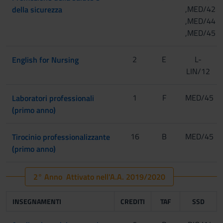
[Matricole pari]
[Matricole dispari]
,MED/42
della sicurezza
,MED/44
,MED/45
[Matricole pari]
[Matricole
dispari]
2
E
L-
English for Nursing
LIN/12
[Matricole pari]
1
[Gruppo
F
MED/45
Laboratori professionali
1]
(primo anno)
[Gruppo
16
B
MED/45
Tirocinio professionalizzante
2]
[Matricole dispari]
(primo anno)
[Gruppo
2° Anno Attivato nell'A.A. 2019/2020
3]
[Matricole pari]
INSEGNAMENTI
CREDITI
TAF
SSD
[Gruppo
4]