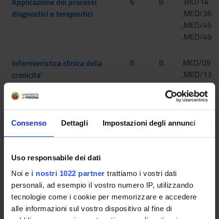
6
B
BIO/14
Applicazione dei processi
[Matricole dispari]
,MED/36
diagnostici e terapeutici
,MED/45
,MED/49
[Matricole pari]
8
[Matricole
B
MED/09
Infermieristica clinica della
dispari]
,MED/13
cronicita'
,MED/26
,MED/34
[Matricole
,MED/45
pari]
Consenso
Dettagli
Impostazioni degli annunci
In
6
B/C
MED/18
Infermieristica clinica in area
[Matricole dispari]
,MED/33
chirurgica
,MED/41
Uso responsabile dei dati
,MED/45
Noi e
i nostri 1022 partner
trattiamo i vostri dati
[Matricole pari]
personali, ad esempio il vostro numero IP, utilizzando
8
[Matricole
B
MED/06
Infermieristica clinica in area
tecnologie come i cookie per memorizzare e accedere
dispari]
,MED/09
medica
alle informazioni sul vostro dispositivo al fine di