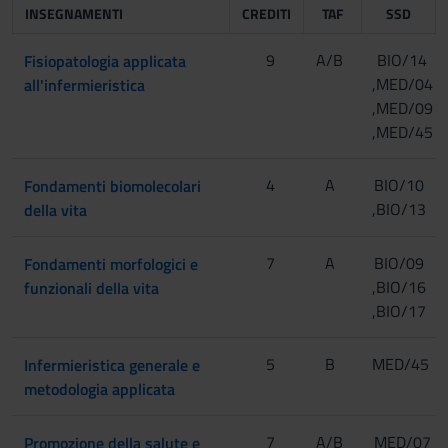
INSEGNAMENTI
CREDITI
TAF
SSD
9
A/B
BIO/14
Fisiopatologia applicata
[Matricole dispari]
,MED/04
all'infermieristica
,MED/09
,MED/45
[Matricole pari]
4
[Matricole
A
BIO/10
Fondamenti biomolecolari
dispari]
,BIO/13
della vita
[Matricole
7
A
BIO/09
Fondamenti morfologici e
pari]
[Matricole dispari]
,BIO/16
funzionali della vita
,BIO/17
[Matricole pari]
5
B
MED/45
Infermieristica generale e
[Matricole dispari]
metodologia applicata
7
A/B
MED/07
Promozione della salute e