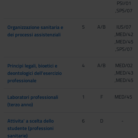
PSI/01
,SPS/07
[Matricole pari]
5
A/B
IUS/07
Organizzazione sanitaria e
[Matricole dispari]
,MED/42
dei processi assistenziali
,MED/45
,SPS/07
[Matricole pari]
4
A/B
MED/02
Principi legali, bioetici e
,MED/43
deontologici dell'esercizio
[Matricole dispari]
,MED/45
professionale
1
[Gruppo 1]
F
MED/45
Laboratori professionali
[Matricole pari]
(terzo anno)
[Gruppo 2]
Attivita' a scelta dello
6
D
-
[Gruppo 3]
studente (professioni
sanitarie)