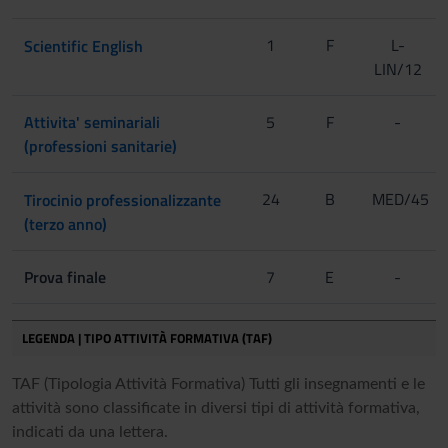
[Gruppo 4]
[Matricole
dispari]
1
F
L-
Scientific English
LIN/12
[Matricole pari]
Attivita' seminariali
5
F
-
(professioni sanitarie)
24
B
MED/45
Tirocinio professionalizzante
[Matricole dispari]
(terzo anno)
Prova finale
7
E
-
[Matricole pari]
LEGENDA | TIPO ATTIVITÀ FORMATIVA (TAF)
TAF (Tipologia Attività Formativa) Tutti gli insegnamenti e le
attività sono classificate in diversi tipi di attività formativa,
indicati da una lettera.