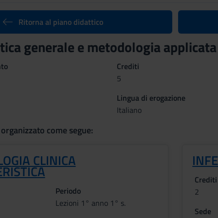
Ritorna al piano didattico
stica generale e metodologia applica
nto
Crediti
5
Lingua di erogazione
Italiano
 organizzato come segue:
OGIA CLINICA
INF
RISTICA
Crediti
Periodo
2
Lezioni 1° anno 1° s.
Sede