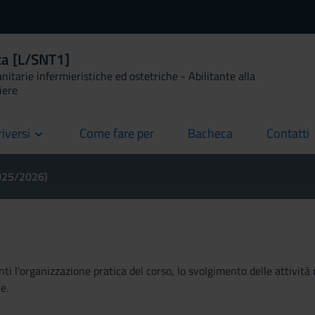
ca [L/SNT1]
anitarie infermieristiche ed ostetriche - Abilitante alla
iere
riversi
Come fare per
Bacheca
Contatti
current
current
current
2025/2026)
ti l'organizzazione pratica del corso, lo svolgimento delle attività 
e.