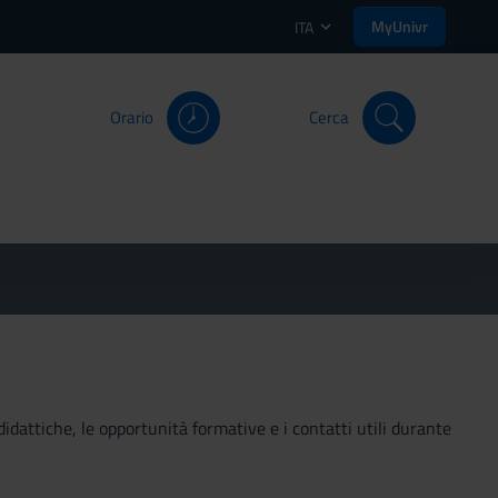
MyUnivr
ITA
Orario
Cerca
didattiche, le opportunità formative e i contatti utili durante