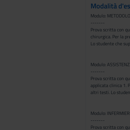
e
Modalità d'e
n
s
Modulo: METODOLO
o
-------
Prova scritta con qu
chirurgica. Per la pr
Lo studente che supe
Modulo: ASSISTEN
-------
Prova scritta con qu
applicata clinica 1. 
altri testi. Lo stud
Modulo: INFERMIE
-------
Prova scritta con qu