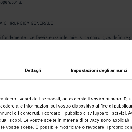
operatoria.
ZA CHIRURGICA GENERALE
 fondamentali dell’assistenza infermieristica chirurgica, definire gli
operatoria.
RISTICA GENERALE
Dettagli
Impostazioni degli annunci
 fondamentali dell’assistenza infermieristica; i principi guida del ca
ativi per l’esercizio professionale; le funzioni dell’infermiere, le ar
ltre professioni, i contesti della presa in carico
rattiamo i vostri dati personali, ad esempio il vostro numero IP, 
dere alle informazioni sul vostro dispositivo al fine di pubblica
nunci e i contenuti, ricercare il pubblico e sviluppare i servizi. A
GIA CLINICA INFERMIERISTICA
r quali scopi. Le vostre scelte in materia di privacy sono applicabi
to le vostre scelte. È possibile modificare o revocare il proprio 
 lo studente sarà in grado di: