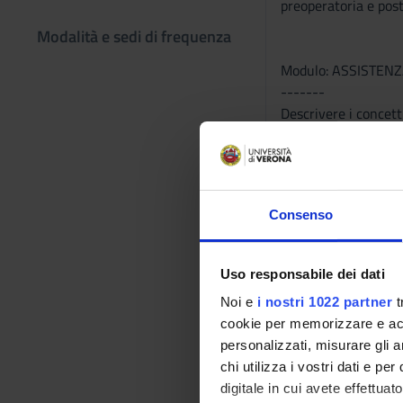
preoperatoria e post
Modalità e sedi di frequenza
Modulo: ASSISTEN
-------
Descrivere i concetti
preoperatoria e post
Modulo: INFERMIE
Consenso
-------
Descrivere i concetti
deontologici e legisl
Uso responsabile dei dati
interdipendenza con a
Noi e
i nostri 1022 partner
t
Programma
cookie per memorizzare e acce
personalizzati, misurare gli an
Modulo: METODOLO
chi utilizza i vostri dati e pe
-------
digitale in cui avete effettua
Al termine del corso