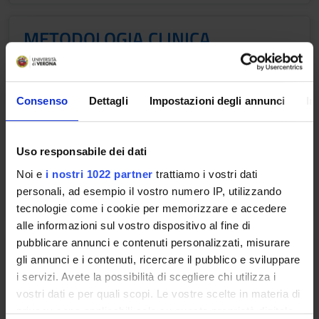
METODOLOGIA CLINICA
INFERMIERISTICA
Credits
Period
2
INF VR - 1° anno 1° sem
Consenso
Dettagli
Impostazioni degli annunci
In
Location
Academic staff
VERONA
Stefania Colombo
Uso responsabile dei dati
Noi e
i nostri 1022 partner
trattiamo i vostri dati
Lessons timetable
personali, ad esempio il vostro numero IP, utilizzando
tecnologie come i cookie per memorizzare e accedere
alle informazioni sul vostro dispositivo al fine di
pubblicare annunci e contenuti personalizzati, misurare
ASSISTENZA CHIRURGICA
gli annunci e i contenuti, ricercare il pubblico e sviluppare
GENERALE
i servizi. Avete la possibilità di scegliere chi utilizza i
vostri dati e per quali scopi. Le vostre scelte in materia di
Credits
Period
privacy sono applicabili solo su questa proprietà digitale
1
INF VR - 1° anno 1° sem