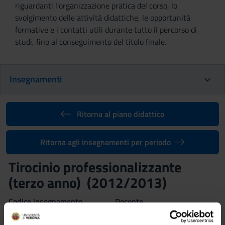
riguardanti l'organizzazione pratica del corso, lo
svolgimento delle attività didattiche, le opportunità
formative e i contatti utili durante tutto il percorso di
studi, fino al conseguimento del titolo finale.
Insegnamenti
Ritorna al piano didattico
Ritorna agli insegnamenti per periodo
Tirocinio professionalizzante
(terzo anno) (2012/2013)
Codice insegnamento
Docente
4S01556
Oliva Marognolli