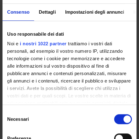
Coordinatore
Crediti
Consenso
Dettagli
Impostazioni degli annunci
In
Oliva Marognolli
24
Lingua di erogazione
Italiano
Uso responsabile dei dati
Noi e
i nostri 1022 partner
trattiamo i vostri dati
Settore Scientifico Disciplinare (SSD)
personali, ad esempio il vostro numero IP, utilizzando
MED/45 - SCIENZE INFERMIERISTICHE GENERALI,
tecnologie come i cookie per memorizzare e accedere
CLINICHE E PEDIATRICHE
alle informazioni sul vostro dispositivo al fine di
Periodo
pubblicare annunci e contenuti personalizzati, misurare
Tirocinio 3° anno (1^ esp.), Tirocinio 3° anno (2^ esp.),
gli annunci e i contenuti, ricercare il pubblico e sviluppare
Tirocinio 3° anno (3^ esp.)
i servizi. Avete la possibilità di scegliere chi utilizza i
vostri dati e per quali scopi. Le vostre scelte in materia di
Sede
privacy sono applicabili solo su questa proprietà digitale
VERONA
in cui avete effettuato le vostre scelte. È possibile
S
modificare o revocare il proprio consenso in qualsiasi
Necessari
e
Seminari
0
momento dalla Dichiarazione sui cookie o facendo clic
l
sull'icona di attivazione della privacy.
e
Preferenze