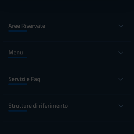
con altre informazioni che hai fornito loro o che hanno
raccolto dal tuo utilizzo dei loro servizi.
Aree Riservate
Menu
Servizi e Faq
Strutture di riferimento