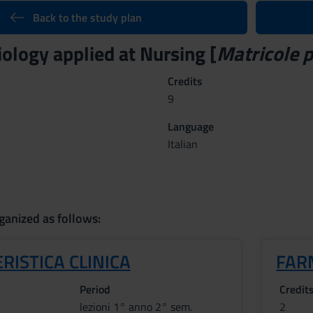
Back to the study plan
ology applied at Nursing [
Matricole p
Credits
9
Language
Italian
ganized as follows:
RISTICA CLINICA
FAR
Period
Credit
lezioni 1° anno 2° sem.
2