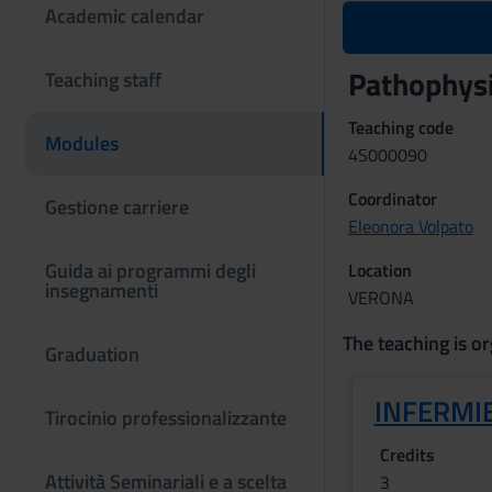
Academic calendar
Pathophysi
Teaching staff
Teaching code
Modules
4S000090
Coordinator
Gestione carriere
Eleonora Volpato
Guida ai programmi degli
Location
insegnamenti
VERONA
The teaching is or
Graduation
INFERMIE
Tirocinio professionalizzante
Credits
Attività Seminariali e a scelta
3