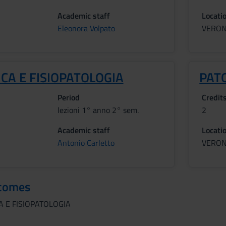
Academic staff
Locati
Eleonora Volpato
VERO
CA E FISIOPATOLOGIA
PAT
Period
Credit
lezioni 1° anno 2° sem.
2
Academic staff
Locati
Antonio Carletto
VERO
tcomes
A E FISIOPATOLOGIA