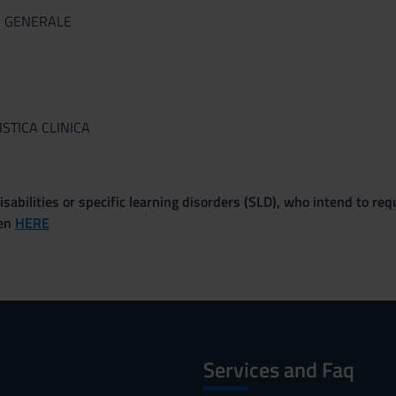
A GENERALE
ISTICA CLINICA
sabilities or specific learning disorders (SLD), who intend to re
ven
HERE
Services and Faq