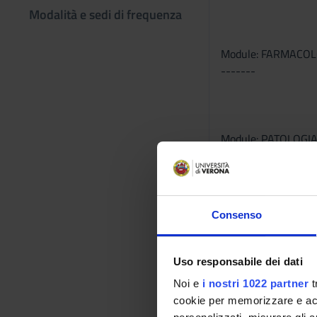
Modalità e sedi di frequenza
Module: FARMACO
-------
Module: PATOLOGI
-------
Consenso
Module: INFERMIER
-------
Uso responsabile dei dati
Program
Noi e
i nostri 1022 partner
t
Module: SEMEIOTIC
cookie per memorizzare e acce
-------