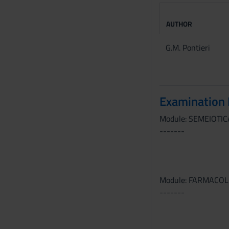
n
s
AUTHOR
e
G.M. Pontieri
n
s
o
Examination
Module: SEMEIOTIC
-------
Module: FARMACO
-------