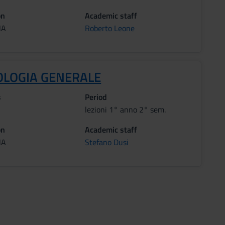
on
Academic staff
NA
Roberto Leone
OLOGIA GENERALE
s
Period
lezioni 1° anno 2° sem.
on
Academic staff
NA
Stefano Dusi