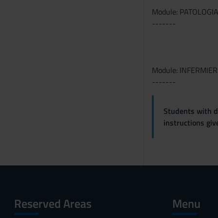
Module: PATOLOGI
-------
Module: INFERMIER
-------
Students with di
instructions gi
Reserved Areas
Menu