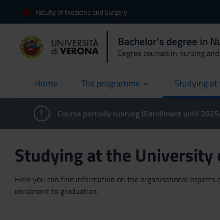
Faculty of Medicine and Surgery
Bachelor's degree in N
Degree courses in nursing and 
Home
The programme
Studying at 
current
Course partially running (Enrollment until 202
Studying at the University
Here you can find information on the organisational aspects of
enrolment to graduation.