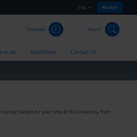
MyUnivr
ENG
Timetable
Search
 to do
Dashboard
Contact Us
rent
current
current
 contact details for your time at the University, from