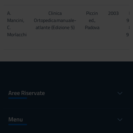
A.
Clinica
Piccin
2003
I
Mancini,
Ortopedica:manuale-
ed.,
97
C.
atlante (Edizione 5)
Padova
8
Morlacchi
91
Aree Riservate
Menu