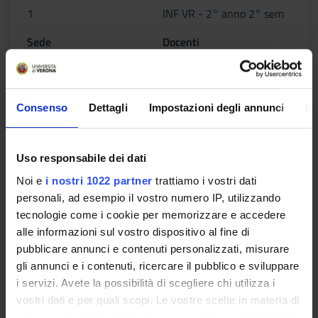
1
INF VR - 2° anno 2° sem
Sede
Docenti
VERONA
Katia Donadello
Orario Lezioni
Consenso
Dettagli
Impostazioni degli annunci
In
Uso responsabile dei dati
ORTOPEDIA E TRAUMATOLOGIA
Noi e
i nostri 1022 partner
trattiamo i vostri dati
Crediti
Periodo
personali, ad esempio il vostro numero IP, utilizzando
1
INF VR - 2° anno 2° sem
tecnologie come i cookie per memorizzare e accedere
alle informazioni sul vostro dispositivo al fine di
Sede
Docenti
pubblicare annunci e contenuti personalizzati, misurare
VERONA
Roberto Valentini
gli annunci e i contenuti, ricercare il pubblico e sviluppare
i servizi. Avete la possibilità di scegliere chi utilizza i
Orario Lezioni
vostri dati e per quali scopi. Le vostre scelte in materia di
privacy sono applicabili solo su questa proprietà digitale