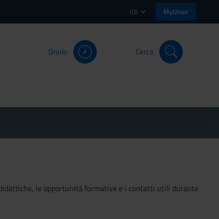
MyUnivr
ITA
Orario
Cerca
didattiche, le opportunità formative e i contatti utili durante