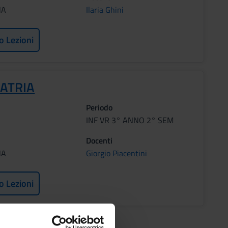
NA
Ilaria Ghini
o Lezioni
IATRIA
Periodo
INF VR 3° ANNO 2° SEM
Docenti
NA
Giorgio Piacentini
o Lezioni