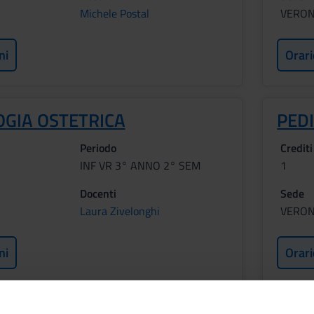
Michele Postal
VERO
ni
Orari
OGIA OSTETRICA
PED
Periodo
Crediti
INF VR 3° ANNO 2° SEM
1
Docenti
Sede
Laura Zivelonghi
VERO
ni
Orari
mativi