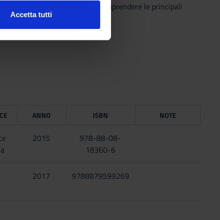
 sviluppo del bambino sano. comprendere le principali
Accetta tutti
l media e per analizzare il
ostri partner che si occupano
azioni che hai fornito loro o
ICE
ANNO
ISBN
NOTE
ce
2015
978-88-08-
na
18360-6
2017
9788879599269