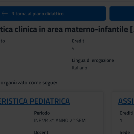
Ritorna al piano didattico
tica clinica in area materno-infantile [
nto
Crediti
4
Lingua di erogazione
Italiano
 organizzato come segue:
RISTICA PEDIATRICA
ASS
Periodo
Crediti
INF VR 3° ANNO 2° SEM
1
Docenti
Sede