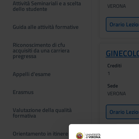
Attività Seminariali e a scelta
VERONA
dello studente
Orario Lezio
Guida alle attività formative
Riconoscimento di cfu
acquisiti da una carriera
GINECOL
pregressa
Crediti
1
Appelli d'esame
Sede
Erasmus
VERONA
Valutazione della qualità
Orario Lezio
formativa
Orientamento in itinere
Obiettivi for