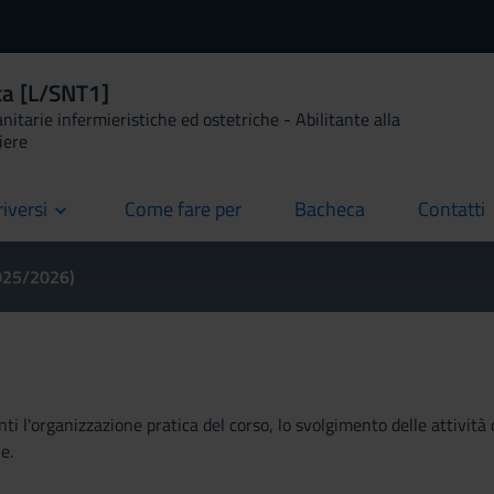
ca [L/SNT1]
anitarie infermieristiche ed ostetriche - Abilitante alla
iere
riversi
Come fare per
Bacheca
Contatti
current
current
current
2025/2026)
ti l'organizzazione pratica del corso, lo svolgimento delle attività 
e.