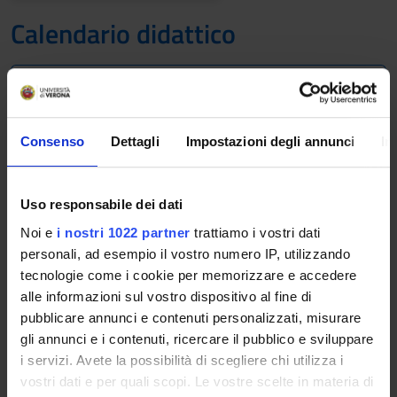
Calendario didattico
A.A. 2010/2011
Il calendario didattico indica i periodi di svolgimento delle
Consenso
Dettagli
Impostazioni degli annunci
In
attività formative, di sessioni d'esami, di laurea e di chiusura
per le festività.
Uso responsabile dei dati
Definizione dei periodi di lezione
Noi e
i nostri 1022 partner
trattiamo i vostri dati
PERIODO
DAL
AL
personali, ad esempio il vostro numero IP, utilizzando
tecnologie come i cookie per memorizzare e accedere
Lezioni 1° anno 1° s.
1 ott 2010
3 dic 2010
alle informazioni sul vostro dispositivo al fine di
pubblicare annunci e contenuti personalizzati, misurare
Lezioni 1° anno 2° s
1 feb 2011
1 apr 2011
gli annunci e i contenuti, ricercare il pubblico e sviluppare
i servizi. Avete la possibilità di scegliere chi utilizza i
vostri dati e per quali scopi. Le vostre scelte in materia di