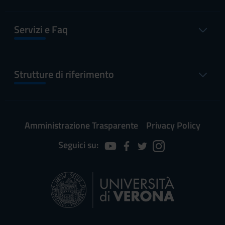
Festa del Lavoro
1 mag
1 mag
2011
2011
Servizi e Faq
Festa del Santo Patrono di
21 mag
21 mag
Verona S.Zeno
2011
2011
Strutture di riferimento
Festa della Repubblica
2 giu 2011
2 giu 2011
Vacanze Estive
8 ago 2011
15 ago
2011
Amministrazione Trasparente
Privacy Policy
Seguici su:
Altri Periodi
DESCRIZIONE
PERIODO
DAL
AL
Tirocinio 1° anno
Tirocinio
18 apr
20 mag
1° s.
1° anno
2011
2011