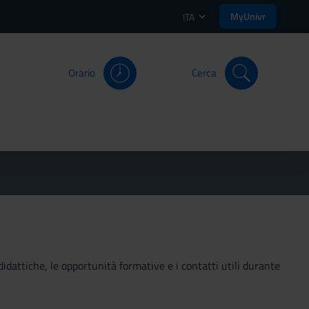
MyUnivr
ITA
Orario
Cerca
didattiche, le opportunità formative e i contatti utili durante