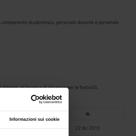
r la componente studentesca, personale docente e personale
i d'esami, di laurea e di chiusura per le festività.
DAL
AL
Informazioni sui cookie
1 ott 2015
22 dic 2015