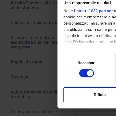
Attività Seminariali e a scelta
Uso responsabile dei dati
INF. VR 1° anno 
dello studente
Noi e
i nostri 1022 partner
t
cookie per memorizzare e acce
INF. VR 3° anno 
Guida alle attività formative
personalizzati, misurare gli an
chi utilizza i vostri dati e pe
INF. VR 1° anno 
digitale in cui avete effettua
Riconoscimento di cfu
Calendario
acquisiti da una carriera
dalla Dichiarazione sui cookie
pregressa
INF. VR 3° anno 
Gli appelli d'esame 
Con il tuo consenso, vorrem
S
Per consultazione e i
Appelli d'esame
INF. VR 2° anno 
raccogliere informazi
Necessari
e
Per problemi inerent
Identificare il tuo di
l
servizio
recupero cr
digitali).
e
Erasmus
Sessioni degli es
Approfondisci come vengono el
Calendario esam
z
modificare o ritirare il tuo 
i
Valutazione della qualità
SESSIONE
o
Rifiuta
formativa
Utilizziamo i cookie per perso
n
Per dubbi 
INF. VR Sessione 
nostro traffico. Condividiamo 
e
Orientamento in itinere
di analisi dei dati web, pubbl
d