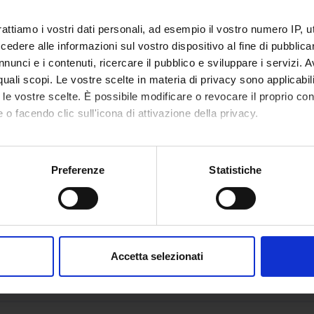
1° semestre
rattiamo i vostri dati personali, ad esempio il vostro numero IP, 
dere alle informazioni sul vostro dispositivo al fine di pubblica
Vedi tutto
1° semestre
nunci e i contenuti, ricercare il pubblico e sviluppare i servizi. A
r quali scopi. Le vostre scelte in materia di privacy sono applicabi
2° semestre
to le vostre scelte. È possibile modificare o revocare il proprio 
 esami
 o facendo clic sull'icona di attivazione della privacy.
2° semestre
sono gestiti dalla Unità Operativa Segreteria Corsi di Studio Medici
mo anche:
scrizione agli appelli d'esame visita il
sistema ESSE3
.
2° semestre
oni sulla tua posizione geografica, con un'approssimazione di qu
Preferenze
Statistiche
i allo smarrimento della password di accesso ai servizi on-line si p
spositivo, scansionandolo attivamente alla ricerca di caratteristich
edenziali
ami
aborati i tuoi dati personali e imposta le tue preferenze nella
s
i
consenso in qualsiasi momento dalla Dichiarazione sui cookie.
Accetta selezionati
nalizzare contenuti ed annunci, per fornire funzionalità dei socia
o domande sugli esami consulta la pagina
Appelli d'esame: requisiti
invernale 1° anno
inoltre informazioni sul modo in cui utilizzi il nostro sito con i n
icità e social media, i quali potrebbero combinarle con altre inform