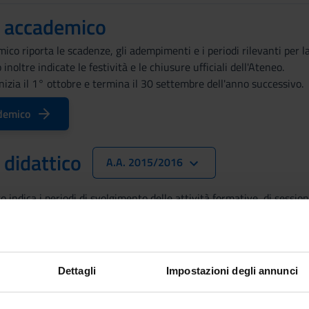
o accademico
mico riporta le scadenze, gli adempimenti e i periodi rilevanti pe
 inoltre indicate le festività e le chiusure ufficiali dell'Ateneo.
izia il 1° ottobre e termina il 30 settembre dell'anno successivo.
demico
 didattico
A.A. 2015/2016
co indica i periodi di svolgimento delle attività formative, di session
riodi di lezione
Dettagli
Impostazioni degli annunci
1° semestre