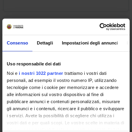
MEDICINA INTERNA
Credits
Consenso
Dettagli
Impostazioni degli annunci
In
2
Period
INF. VR 2° anno 1° semestre
Uso responsabile dei dati
Noi e
i nostri 1022 partner
trattiamo i vostri dati
Location
Academic staff
personali, ad esempio il vostro numero IP, utilizzando
VERONA
Enrico Arosio
tecnologie come i cookie per memorizzare e accedere
alle informazioni sul vostro dispositivo al fine di
pubblicare annunci e contenuti personalizzati, misurare
gli annunci e i contenuti, ricercare il pubblico e sviluppare
PNEUMOLOGIA
i servizi. Avete la possibilità di scegliere chi utilizza i
Credits
vostri dati e per quali scopi. Le vostre scelte in materia di
privacy sono applicabili solo su questa proprietà digitale
1