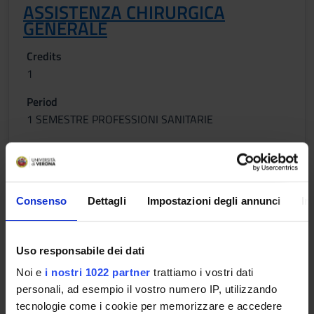
ASSISTENZA CHIRURGICA
GENERALE
Credits
1
Period
1 SEMESTRE PROFESSIONI SANITARIE
Academic staff
Francesca Defanti
Lessons timetable
Consenso
Dettagli
Impostazioni degli annunci
In
Uso responsabile dei dati
INFERMIERISTICA CLINICA 1
Noi e
i nostri 1022 partner
trattiamo i vostri dati
Credits
personali, ad esempio il vostro numero IP, utilizzando
1
tecnologie come i cookie per memorizzare e accedere