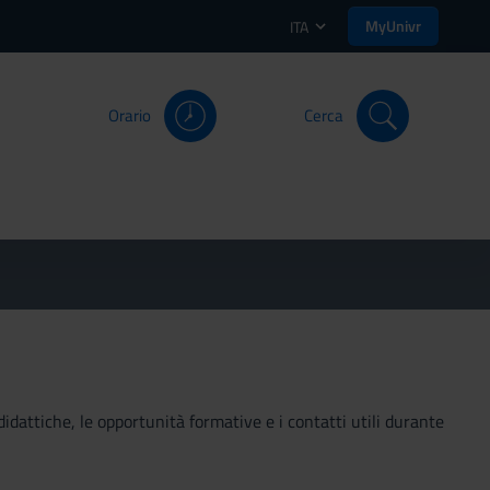
MyUnivr
ITA
Orario
Cerca
didattiche, le opportunità formative e i contatti utili durante