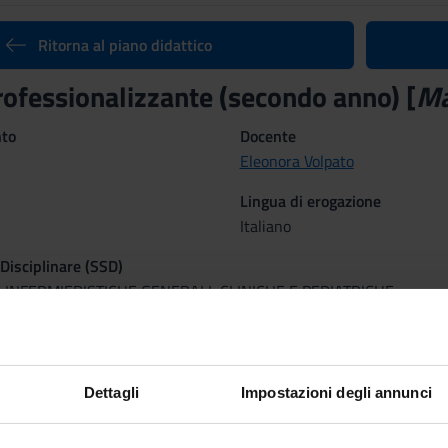
Ritorna al piano didattico
rofessionalizzante (secondo anno) [
Ma
nto
Docente
Eleonora Volpato
Lingua di erogazione
Italiano
 Disciplinare (SSD)
 INFERMIERISTICHE GENERALI, CLINICHE E PEDIATRICHE
Sede
ato
VERONA
mativi
Dettagli
Impostazioni degli annunci
dente la capacità di analizzare con un approccio interdisciplinare 