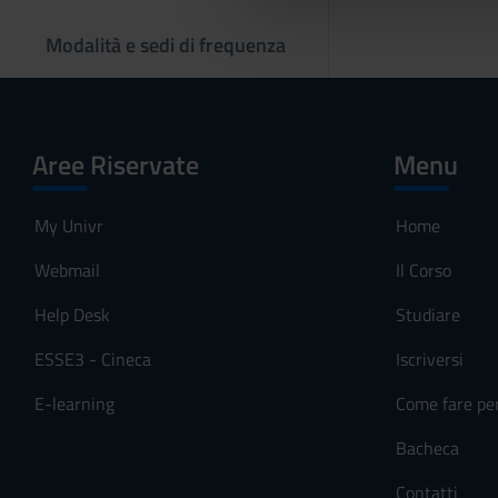
che hanno raccolto dal tuo uti
e
l
Modalità e sedi di frequenza
c
o
n
s
Aree Riservate
Menu
e
n
My Univr
Home
s
o
Webmail
Il Corso
Help Desk
Studiare
ESSE3 - Cineca
Iscriversi
E-learning
Come fare pe
Bacheca
Contatti