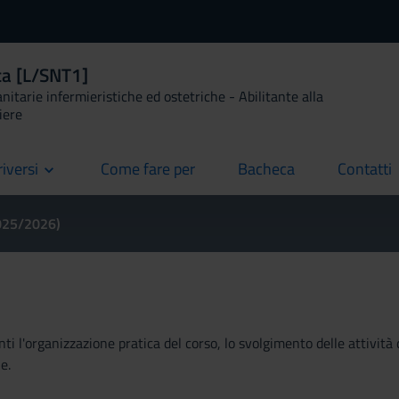
ca [L/SNT1]
anitarie infermieristiche ed ostetriche - Abilitante alla
iere
riversi
Come fare per
Bacheca
Contatti
current
current
current
2025/2026)
ti l'organizzazione pratica del corso, lo svolgimento delle attività 
e.