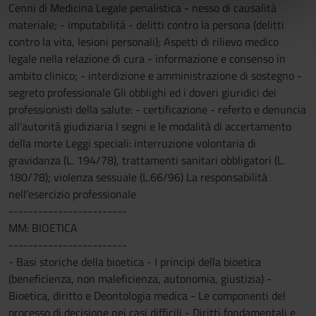
Cenni di Medicina Legale penalistica - nesso di causalità
nostri partner che si occupano di analisi dei dati web,
materiale; - imputabilità - delitti contro la persona (delitti
pubblicità e social media, i quali potrebbero combinarle
contro la vita, lesioni personali); Aspetti di rilievo medico
con altre informazioni che hai fornito loro o che hanno
legale nella relazione di cura - informazione e consenso in
raccolto dal tuo utilizzo dei loro servizi.
ambito clinico; - interdizione e amministrazione di sostegno -
segreto professionale Gli obblighi ed i doveri giuridici dei
professionisti della salute: - certificazione - referto e denuncia
all’autorità giudiziaria I segni e le modalità di accertamento
della morte Leggi speciali: interruzione volontaria di
gravidanza (L. 194/78), trattamenti sanitari obbligatori (L.
180/78); violenza sessuale (L.66/96) La responsabilità
nell'esercizio professionale
------------------------
MM: BIOETICA
------------------------
- Basi storiche della bioetica - I principi della bioetica
(beneficienza, non maleficienza, autonomia, giustizia) -
Bioetica, diritto e Deontologia medica - Le componenti del
processo di decisione nei casi difficili - Diritti fondamentali e