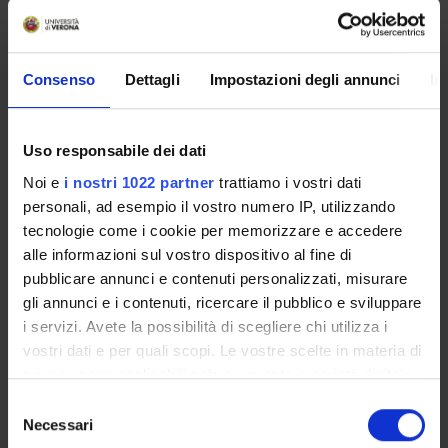
di conoscenze etiche e deontologiche che fondano i principi di
una professionalità autonoma, responsabile e coerente con le
attuali problematiche della pratica clinica.
Consenso
Dettagli
Impostazioni degli annunci
In
Programma
------------------------
Uso responsabile dei dati
MM: DEONTOLOGIA E REGOLAMENTAZIONE DELL'ESERCIZIO
Noi e
i nostri 1022 partner
trattiamo i vostri dati
PROFESSIONALE
personali, ad esempio il vostro numero IP, utilizzando
------------------------
tecnologie come i cookie per memorizzare e accedere
Programma I riferimenti normativi per l’esercizio
alle informazioni sul vostro dispositivo al fine di
professionale: profilo,codice deontologico, formazione di base e
pubblicare annunci e contenuti personalizzati, misurare
post-base Deontologia ed etica: analisi dei concetti e delle loro
gli annunci e i contenuti, ricercare il pubblico e sviluppare
finalità ed integrazioni all’interno delle decisioni assistenziali Il
i servizi. Avete la possibilità di scegliere chi utilizza i
processo di costruzione del codice deontologico e il Collegio
vostri dati e per quali scopi. Le vostre scelte in materia di
Professionale (Federazione e Collegi Regionali/Provinciali):
privacy sono applicabili solo su questa proprietà digitale
significato e funzioni. La libera professione I temi del codice
in cui avete effettuato le vostre scelte. È possibile
deontologico - valori guida dell’assistenza infermieristica -
S
modificare o revocare il proprio consenso in qualsiasi
rispetto della volontà dell’assistito: esempi e integrazioni con il
Necessari
e
momento dalla Dichiarazione sui cookie o facendo clic