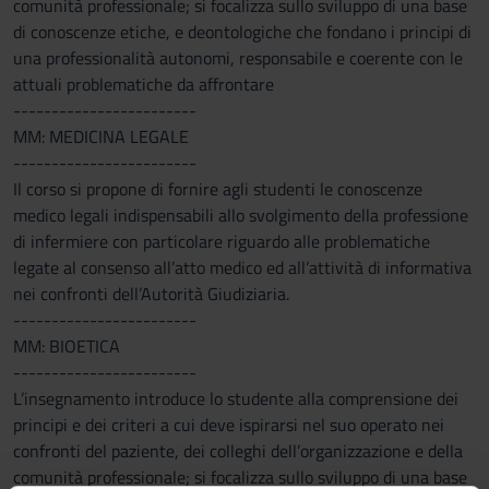
comunità professionale; si focalizza sullo sviluppo di una base
di conoscenze etiche, e deontologiche che fondano i principi di
una professionalità autonomi, responsabile e coerente con le
attuali problematiche da affrontare
------------------------
MM: MEDICINA LEGALE
------------------------
Il corso si propone di fornire agli studenti le conoscenze
medico legali indispensabili allo svolgimento della professione
di infermiere con particolare riguardo alle problematiche
legate al consenso all’atto medico ed all’attività di informativa
nei confronti dell’Autorità Giudiziaria.
------------------------
MM: BIOETICA
------------------------
L’insegnamento introduce lo studente alla comprensione dei
principi e dei criteri a cui deve ispirarsi nel suo operato nei
confronti del paziente, dei colleghi dell’organizzazione e della
comunità professionale; si focalizza sullo sviluppo di una base