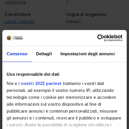
4S000039
7
Coordinatore
Lingua di erogazione
Laura Calderan
Italiano
Sede
VERONA
Consenso
Dettagli
Impostazioni degli annunci
In
Seminari
0
L'insegnamento è organizzato come segue:
Uso responsabile dei dati
Noi e
i nostri 1022 partner
trattiamo i vostri dati
FISIOLOGIA
personali, ad esempio il vostro numero IP, utilizzando
tecnologie come i cookie per memorizzare e accedere
Crediti
alle informazioni sul vostro dispositivo al fine di
3
pubblicare annunci e contenuti personalizzati, misurare
Periodo
gli annunci e i contenuti, ricercare il pubblico e sviluppare
INF. VR 1° anno 1° semestre
i servizi. Avete la possibilità di scegliere chi utilizza i