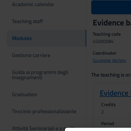
Academic calendar
Evidence b
Teaching staff
Teaching code
Modules
4S000084
Coordinator
Gestione carriere
Giuseppe Verlato
Guida ai programmi degli
The teaching is or
insegnamenti
Evidence
Graduation
Credits
Tirocinio professionalizzante
2
Period
Attività Seminariali e a scelta
1 SEMESTRE P