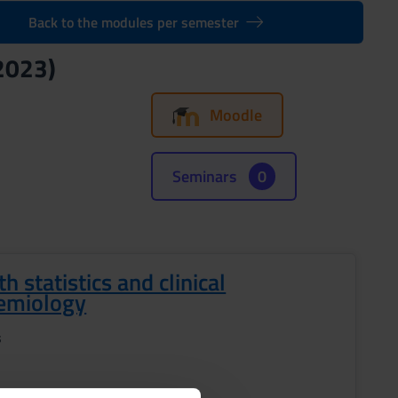
Back to the modules per semester
2023)
Moodle
Seminars
0
h statistics and clinical
emiology
s