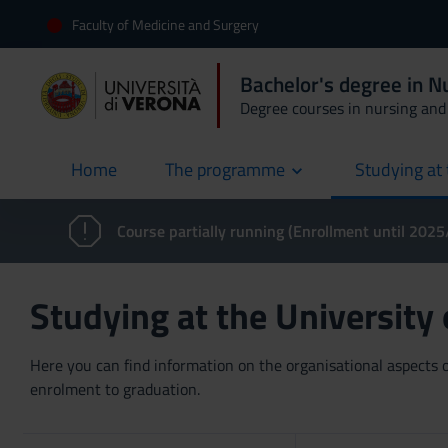
Faculty of Medicine and Surgery
Bachelor's degree in N
Degree courses in nursing and 
Home
The programme
Studying at 
current
Course partially running (Enrollment until 202
Studying at the University
Here you can find information on the organisational aspects of
enrolment to graduation.