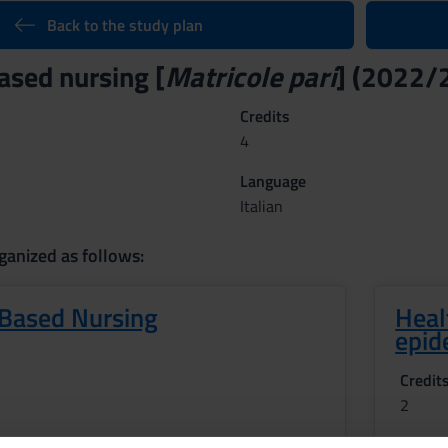
Back to the study plan
ased nursing [
Matricole pari
] (2022/
Credits
4
Language
Italian
ganized as follows:
 Based Nursing
Healt
epid
Credit
2
Period
ROFESSIONI SANITARIE