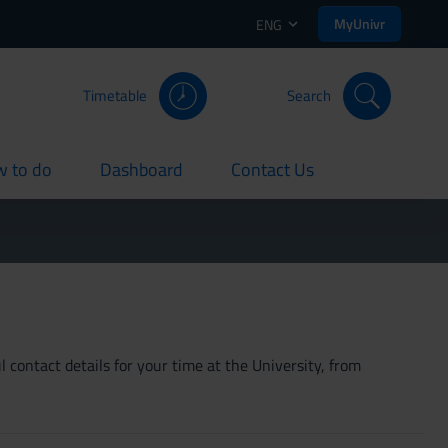
MyUnivr
ENG
Timetable
Search
 to do
Dashboard
Contact Us
rent
current
current
 contact details for your time at the University, from