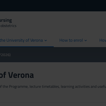
ursing
obstetrics
the University of Verona
How to enrol
How
cur
5/2026)
 of Verona
 the Programme, lecture timetables, learning activities and useful