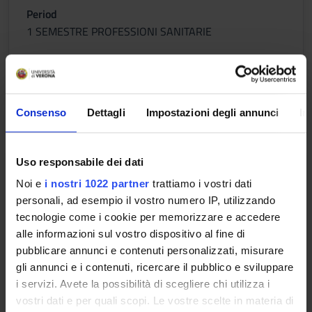
Period
1 SEMESTRE PROFESSIONI SANITARIE
Academic staff
Paolo Braga
Lessons timetable
Consenso
Dettagli
Impostazioni degli annunci
In
Uso responsabile dei dati
Critical care nursing
Noi e
i nostri 1022 partner
trattiamo i vostri dati
Credits
personali, ad esempio il vostro numero IP, utilizzando
1
tecnologie come i cookie per memorizzare e accedere
alle informazioni sul vostro dispositivo al fine di
Period
pubblicare annunci e contenuti personalizzati, misurare
1 SEMESTRE PROFESSIONI SANITARIE
gli annunci e i contenuti, ricercare il pubblico e sviluppare
i servizi. Avete la possibilità di scegliere chi utilizza i
Academic staff
vostri dati e per quali scopi. Le vostre scelte in materia di
Stefano De Togni