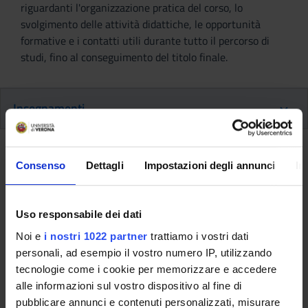
riguardanti l'organizzazione pratica del corso, lo
svolgimento delle attività didattiche, le opportunità
formative e i contatti utili durante tutto il percorso di
studi, fino al conseguimento del titolo finale.
Insegnamenti
Ritorna al piano didattico
Consenso
Dettagli
Impostazioni degli annunci
In
Ritorna agli insegnamenti per periodo
Uso responsabile dei dati
Laboratori professionali (primo
Noi e
i nostri 1022 partner
trattiamo i vostri dati
anno) [
Gruppo 3
] (2014/2015)
personali, ad esempio il vostro numero IP, utilizzando
tecnologie come i cookie per memorizzare e accedere
Codice insegnamento
Docente
alle informazioni sul vostro dispositivo al fine di
4S000104
Claudia Allegrini
pubblicare annunci e contenuti personalizzati, misurare