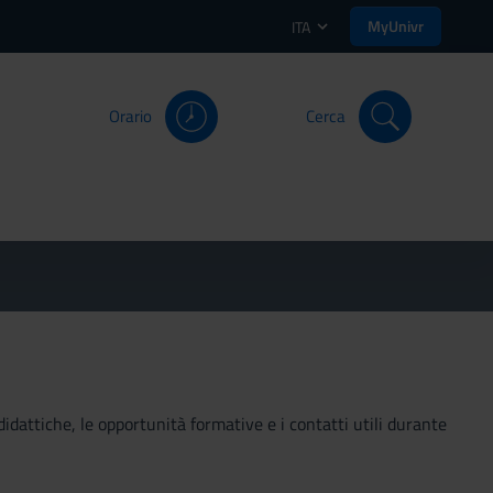
MyUnivr
ITA
Orario
Cerca
didattiche, le opportunità formative e i contatti utili durante