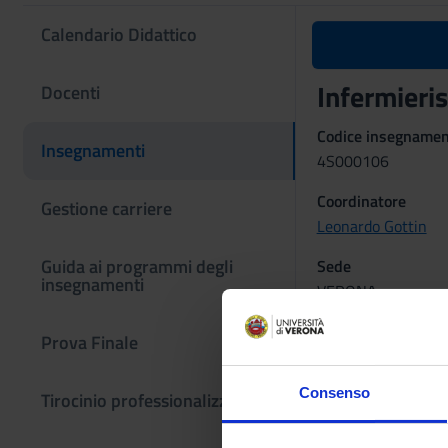
Calendario Didattico
Infermierist
Docenti
Codice insegname
Insegnamenti
4S000106
Coordinatore
Gestione carriere
Leonardo Gottin
Guida ai programmi degli
Sede
insegnamenti
VERONA
L'insegnamento è
Prova Finale
INFERMIE
Consenso
Tirocinio professionalizzante
CHIRURG