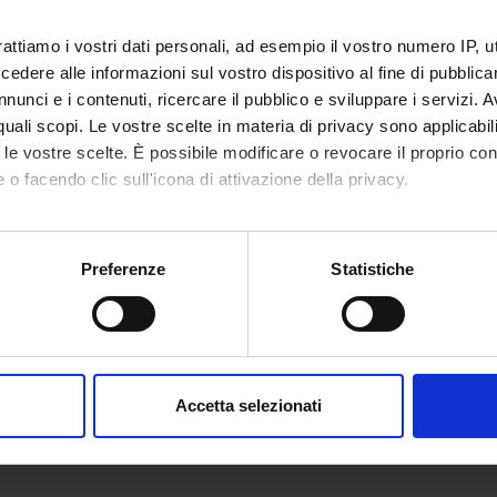
Periodo
2
2°anno 2°semestre
rattiamo i vostri dati personali, ad esempio il vostro numero IP, 
Sede
dere alle informazioni sul vostro dispositivo al fine di pubblica
Docenti
VERO
nunci e i contenuti, ricercare il pubblico e sviluppare i servizi. A
Liliana Lovato
r quali scopi. Le vostre scelte in materia di privacy sono applicabi
to le vostre scelte. È possibile modificare o revocare il proprio 
 o facendo clic sull'icona di attivazione della privacy.
OLOGIA E TERAPIA
ORT
CA
mo anche:
Crediti
oni sulla tua posizione geografica, con un'approssimazione di qu
Preferenze
Statistiche
Periodo
1
spositivo, scansionandolo attivamente alla ricerca di caratteristich
2°anno 2°semestre
Sede
aborati i tuoi dati personali e imposta le tue preferenze nella
s
Docenti
VERO
consenso in qualsiasi momento dalla Dichiarazione sui cookie.
Leonardo Gottin
Accetta selezionati
nalizzare contenuti ed annunci, per fornire funzionalità dei socia
inoltre informazioni sul modo in cui utilizzi il nostro sito con i n
icità e social media, i quali potrebbero combinarle con altre inform