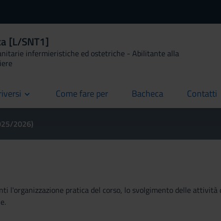
ca [L/SNT1]
anitarie infermieristiche ed ostetriche - Abilitante alla
iere
riversi
Come fare per
Bacheca
Contatti
current
current
current
2025/2026)
ti l'organizzazione pratica del corso, lo svolgimento delle attività 
e.