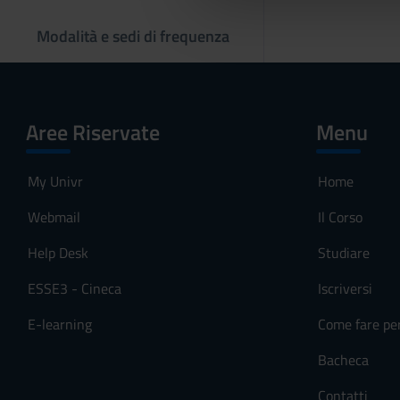
che hanno raccolto dal tuo uti
e
l
Modalità e sedi di frequenza
c
o
n
s
Aree Riservate
Menu
e
n
My Univr
Home
s
o
Webmail
Il Corso
Help Desk
Studiare
ESSE3 - Cineca
Iscriversi
E-learning
Come fare pe
Bacheca
Contatti