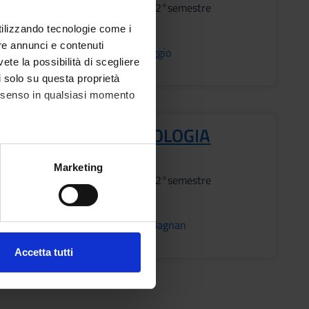
2°anno 2°semestre
utilizzando tecnologie come i
Docenti
re annunci e contenuti
NA
Elda Baggio
vete la possibilità di scegliere
li solo su questa proprietà
consenso in qualsiasi momento
OPEDIA E TRAUMATOLOGIA
Periodo
alche metro,
Marketing
2°anno 2°semestre
e specifiche (impronte
Docenti
ezione dettagli
. Puoi
NA
Bruno Magnan
Accetta tutti
l media e per analizzare il
ostri partner che si occupano
azioni che hai fornito loro o