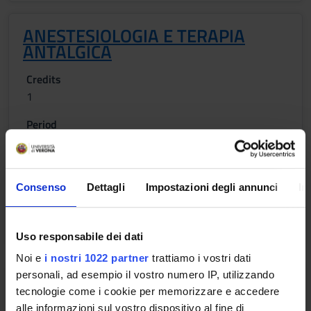
ANESTESIOLOGIA E TERAPIA
ANTALGICA
Credits
1
Period
2 SEMESTRE PROFESSIONI SANITARIE
Academic staff
Katia Donadello
Consenso
Dettagli
Impostazioni degli annunci
In
Lessons timetable
Uso responsabile dei dati
Noi e
i nostri 1022 partner
trattiamo i vostri dati
personali, ad esempio il vostro numero IP, utilizzando
ORTOPEDIA E TRAUMATOLOGIA
tecnologie come i cookie per memorizzare e accedere
alle informazioni sul vostro dispositivo al fine di