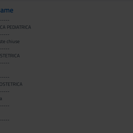
same
-----
ICA PEDIATRICA
-----
ste chiuse
-----
STETRICA
-----
-----
OSTETRICA
-----
la
-----
-----