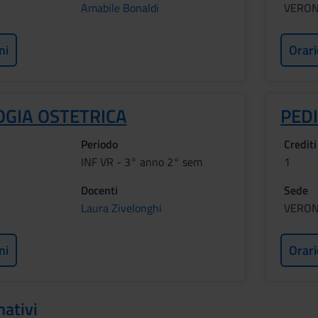
Amabile Bonaldi
VERO
ni
Orari
OGIA OSTETRICA
PED
Periodo
Crediti
INF VR - 3° anno 2° sem
1
Docenti
Sede
Laura Zivelonghi
VERO
ni
Orari
mativi