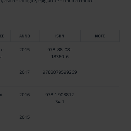
ti, asma - laringite, epiglottite - trauma cranico
ICE
ANNO
ISBN
NOTE
ce
2015
978-88-08-
na
18360-6
2017
9788879599269
ni
2016
978 1 903812
34 1
2015