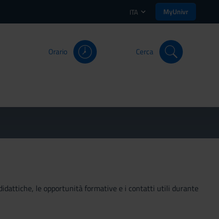
MyUnivr
ITA
Orario
Cerca
didattiche, le opportunità formative e i contatti utili durante