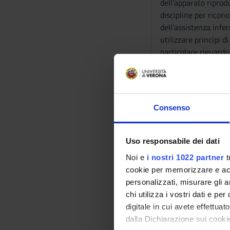
dell’apparato riprod
discipline per ricono
dell’assistenza infer
utilizzare principi d
particolare riguardo
-------------------
MM: PEDIATRIA
-------------------
L’insegnamento introd
Consenso
Programma
-------------------
Uso responsabile dei dati
MM: INFERMIERIST
Noi e
i nostri 1022 partner
t
-------------------
cookie per memorizzare e acce
Approccio al bambino
personalizzati, misurare gli an
somministrazione sic
chi utilizza i vostri dati e pe
farmacologiche nel 
digitale in cui avete effettua
-------------------
dalla Dichiarazione sui cookie
MM: ASSISTENZA O