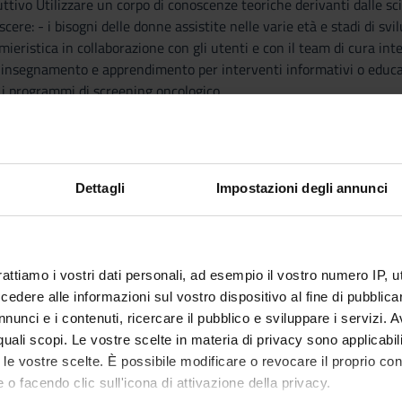
uttivo Utilizzare un corpo di conoscenze teoriche derivanti dalle sc
scere: - i bisogni delle donne assistite nelle varie età e stadi di svil
mieristica in collaborazione con gli utenti e con il team di cura inter
i insegnamento e apprendimento per interventi informativi o educativi
 i programmi di screening oncologico
-----
-----
uce lo studente agli aspetti educativi, clinici e assistenziali rivol
Dettagli
Impostazioni degli annunci
-----
ICA PEDIATRICA
rattiamo i vostri dati personali, ad esempio il vostro numero IP, 
-----
dere alle informazioni sul vostro dispositivo al fine di pubblica
 malato e alla sua famiglia Family centred care Parametri vitali (
nunci e i contenuti, ricercare il pubblico e sviluppare i servizi. A
ura della terapia farmacologica in ambito pediatrico, unità di misu
r quali scopi. Le vostre scelte in materia di privacy sono applicabi
bambino RCP di base e avanzato Prevenzione SIDS, SBS ed inciden
to le vostre scelte. È possibile modificare o revocare il proprio 
-----
 o facendo clic sull'icona di attivazione della privacy.
STETRICA