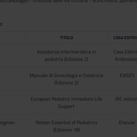
gastroesofageo - infezione delle vie urinarie - bronchiolite, polmoni
to
TITOLO
CASA EDITR
Assistenza infermieristica in
Casa Editri
pediatria (Edizione 2)
Ambrosia
Manuale di Ginecologia e Ostetricia
EdiSES
(Edizione 2)
European Pediatric Immediate Life
IRC edizio
Support
liegman
Nelson Essential of Pediatrics
Elsevier
(Edizione 18)