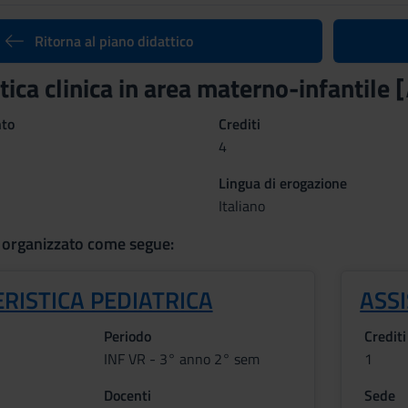
Ritorna al piano didattico
tica clinica in area materno-infantile [
nto
Crediti
4
Lingua di erogazione
Italiano
 organizzato come segue:
RISTICA PEDIATRICA
ASS
Periodo
Crediti
INF VR - 3° anno 2° sem
1
Docenti
Sede