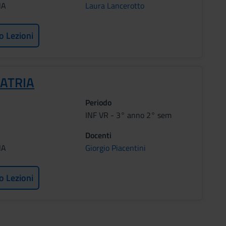
NA
Laura Lancerotto
o Lezioni
IATRIA
Periodo
INF VR - 3° anno 2° sem
Docenti
NA
Giorgio Piacentini
o Lezioni