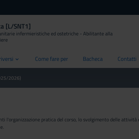
ca [L/SNT1]
anitarie infermieristiche ed ostetriche - Abilitante alla
iere
riversi
Come fare per
Bacheca
Contatti
current
current
current
2025/2026)
ti l'organizzazione pratica del corso, lo svolgimento delle attività 
e.