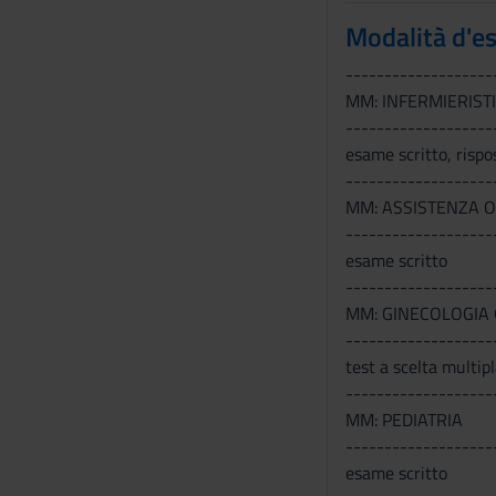
Modalità d'e
-------------------
MM: INFERMIERIST
-------------------
esame scritto, rispo
-------------------
MM: ASSISTENZA O
-------------------
esame scritto
-------------------
MM: GINECOLOGIA 
-------------------
test a scelta multip
-------------------
MM: PEDIATRIA
-------------------
esame scritto