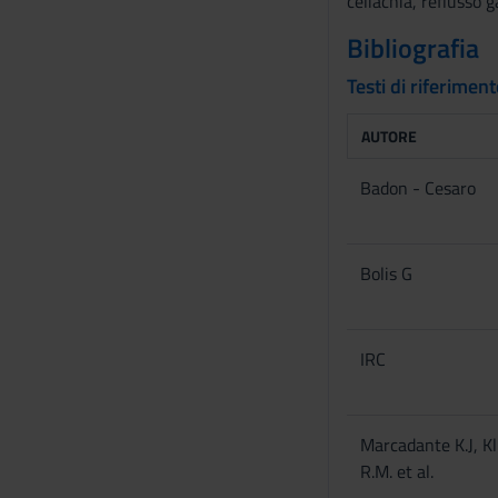
celiachia, reflusso 
s
Bibliografia
o
Testi di riferimen
AUTORE
Badon - Cesaro
Bolis G
IRC
Marcadante K.J, K
R.M. et al.