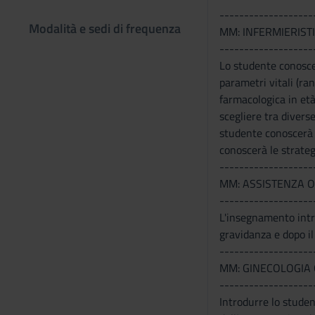
-------------------
Modalità e sedi di frequenza
MM: INFERMIERIST
-------------------
Lo studente conoscer
parametri vitali (ra
farmacologica in età 
scegliere tra divers
studente conoscerà e
conoscerà le strateg
-------------------
MM: ASSISTENZA O
-------------------
L'insegnamento introd
gravidanza e dopo il
-------------------
MM: GINECOLOGIA 
-------------------
Introdurre lo student