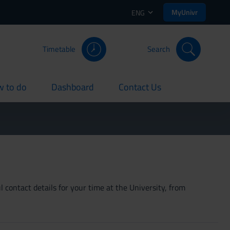
MyUnivr
ENG
Timetable
Search
 to do
Dashboard
Contact Us
rent
current
current
 contact details for your time at the University, from