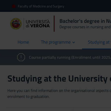
Faculty of Medicine and Surgery
Bachelor's degree in N
Degree courses in nursing and 
Home
The programme
Studying at 
current
Course partially running (Enrollment until 202
Studying at the University
Here you can find information on the organisational aspects of
enrolment to graduation.