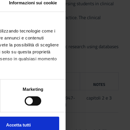
l situation experienced by the nursing students in clinical
Informazioni sui cookie
oretical principles to clinical practice. The clinical
des a small group of students.
utilizzando tecnologie come i
re annunci e contenuti
vete la possibilità di scegliere
tional abilities, make a bibliographic research using databases
li solo su questa proprietà
consenso in qualsiasi momento
NG
YEAR
ISBN
NOTES
alche metro,
Marketing
e specifiche (impronte
occhi
2020
978-88-7947-
capitoli 2 e 3
576-1
ezione dettagli
. Puoi
Accetta tutti