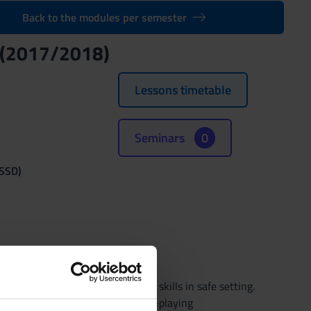
Back to the modules per semester
 (2017/2018)
Lessons timetable
Seminars
0
(SSD)
chnical-practical and relational skills in safe setting.
bility using case method and role-playing