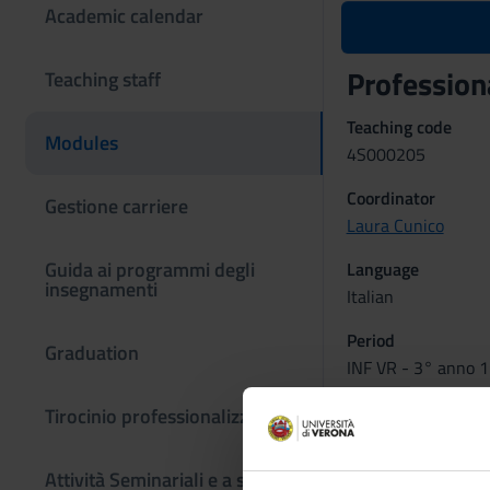
Academic calendar
Professiona
Teaching staff
Teaching code
Modules
4S000205
Coordinator
Gestione carriere
Laura Cunico
Guida ai programmi degli
Language
insegnamenti
Italian
Period
Graduation
INF VR - 3° anno 1
Learning ou
Tirocinio professionalizzante
The clinical simulat
Moreover clinical si
Attività Seminariali e a scelta