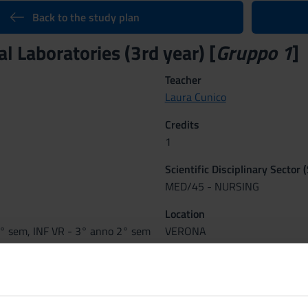
Back to the study plan
l Laboratories (3rd year) [
Gruppo 1
]
Teacher
Laura Cunico
Credits
1
Scientific Disciplinary Sector 
MED/45 - NURSING
Location
° sem, INF VR - 3° anno 2° sem
VERONA
tcomes
ion has the purpose to let the students learn some organizational, te
mulation is aiming at develop in the student the problem solving a