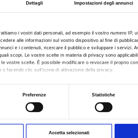
ation may reduce the emotional impact in dealing with patents’ rea
Dettagli
Impostazioni degli annunci
mulation offers to the students the opportunity to train and apply the
happens in equipped settings, where a tutor or an expert nurse gui
rattiamo i vostri dati personali, ad esempio il vostro numero IP, 
dere alle informazioni sul vostro dispositivo al fine di pubblica
nunci e i contenuti, ricercare il pubblico e sviluppare i servizi. A
 third year are: to examine patient with heart failure, develop rela
r quali scopi. Le vostre scelte in materia di privacy sono applicabi
aking notes during nursing handover.
to le vostre scelte. È possibile modificare o revocare il proprio 
 o facendo clic sull'icona di attivazione della privacy.
PUBLISHI
mo anche:
TITLE
HOUSE
oni sulla tua posizione geografica, con un'approssimazione di qu
Preferenze
Statistiche
spositivo, scansionandolo attivamente alla ricerca di caratteristich
i, A.
Trattato di cure infermieristiche
Idelson-Gn
(Edizione 3)
aborati i tuoi dati personali e imposta le tue preferenze nella
s
consenso in qualsiasi momento dalla Dichiarazione sui cookie.
 Methods
Accetta selezionati