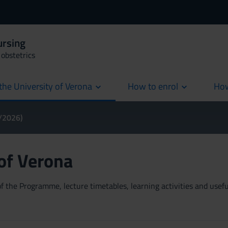
ursing
obstetrics
the University of Verona
How to enrol
How
cur
5/2026)
 of Verona
 the Programme, lecture timetables, learning activities and useful