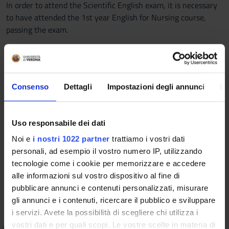
In order to attend the Scientific English exam, it is necessary
to have attended the 1st year English for Nursing course,
passing the exam.
Program
This section completes the course of English Language Year 1
and it is created in order to practice English for Medical and
Consenso
Dettagli
Impostazioni degli annunci
In
Academic Purposes.
Specifically, the focus is on the following topics:
1) Health communication
Uso responsabile dei dati
2) Health literacy
Noi e
i nostri 1022 partner
trattiamo i vostri dati
3) Patient-centred care
personali, ad esempio il vostro numero IP, utilizzando
4) Readability and comprehensibility of medical documents
tecnologie come i cookie per memorizzare e accedere
Bibliography
alle informazioni sul vostro dispositivo al fine di
pubblicare annunci e contenuti personalizzati, misurare
gli annunci e i contenuti, ricercare il pubblico e sviluppare
Vai alla bibliografia
i servizi. Avete la possibilità di scegliere chi utilizza i
vostri dati e per quali scopi. Le vostre scelte in materia di