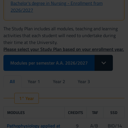
Bachelor's degree in Nursing - Enrollment from
2026/2027
The Study Plan includes all modules, teaching and learning
activities that each student will need to undertake during
their time at the University.
Please select your Study Plan based on your enrollment year.
Toggle Dropdo
Modules per semester A.A. 2026/2027
All
Year 1
Year 2
Year 3
1° Year
MODULES
CREDITS
TAF
SSD
Pathophysiology applied at
9
A/B
BIO/14