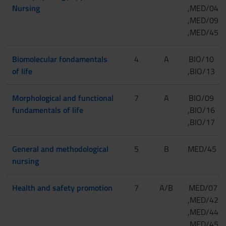
Nursing
,MED/04
,MED/09
,MED/45
Biomolecular fondamentals
4
A
BIO/10
of life
,BIO/13
Morphological and functional
7
A
BIO/09
fundamentals of life
,BIO/16
,BIO/17
General and methodological
5
B
MED/45
nursing
Health and safety promotion
7
A/B
MED/07
,MED/42
,MED/44
,MED/45