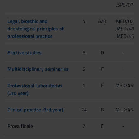
,SPS/07
Legal, bioethic and
4
A/B
MED/02
deontological principles of
,MED/43
professional practice
,MED/45
Elective studies
6
D
-
Multidisciplinary seminaries
5
F
-
1
[Gruppo 1]
F
MED/45
Professional Laboratories
(3rd year)
[Gruppo 2]
Clinical practice (3rd year)
24
B
MED/45
Prova finale
7
E
-