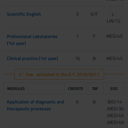
Scientific English
3
E/F
L-
LIN/12
1
[Gruppo 1]
F
MED/45
Professional Laboratories
(1st year)
[Gruppo 2]
Clinical practice (1st year)
16
B
MED/45
2° Year activated in the A.Y. 2016/2017
MODULES
CREDITS
TAF
SSD
Application of diagnostic and
6
B
BIO/14
therapeutic processes
,MED/36
,MED/45
,MED/49