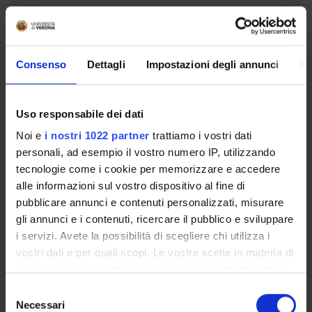
Chronic clinical nursing care
8
B
MED/09
,MED/13
,MED/26
Consenso
Dettagli
Impostazioni degli annunci
In
,MED/34
,MED/45
Uso responsabile dei dati
Clinical nursing care in
6
B/C
MED/18
Noi e
i nostri 1022 partner
trattiamo i vostri dati
surgical area
,MED/33
personali, ad esempio il vostro numero IP, utilizzando
,MED/41
tecnologie come i cookie per memorizzare e accedere
,MED/45
alle informazioni sul vostro dispositivo al fine di
pubblicare annunci e contenuti personalizzati, misurare
Clinical nursing care in
8
B
MED/06
gli annunci e i contenuti, ricercare il pubblico e sviluppare
medical area
,MED/09
i servizi. Avete la possibilità di scegliere chi utilizza i
,MED/10
vostri dati e per quali scopi. Le vostre scelte in materia di
,MED/11
privacy sono applicabili solo su questa proprietà digitale
,MED/17
in cui avete effettuato le vostre scelte. È possibile
S
,MED/45
modificare o revocare il proprio consenso in qualsiasi
Necessari
e