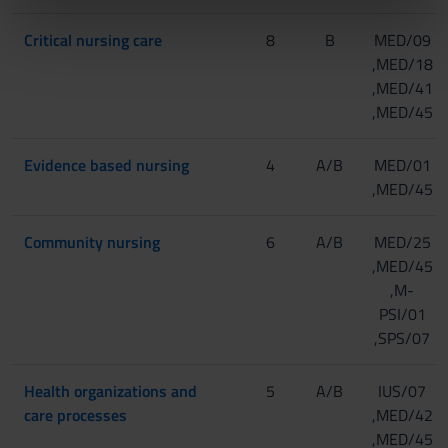
informazioni sul modo in cui utilizzi il nostro sito con i
nostri partner che si occupano di analisi dei dati web,
Critical nursing care
8
B
MED/09
pubblicità e social media, i quali potrebbero combinarle
,MED/18
con altre informazioni che hai fornito loro o che hanno
,MED/41
raccolto dal tuo utilizzo dei loro servizi.
,MED/45
Evidence based nursing
4
A/B
MED/01
,MED/45
Community nursing
6
A/B
MED/25
,MED/45
,M-
PSI/01
,SPS/07
Health organizations and
5
A/B
IUS/07
care processes
,MED/42
,MED/45