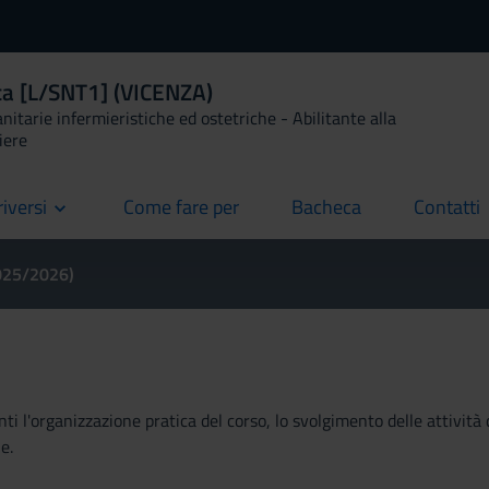
ica [L/SNT1] (VICENZA)
anitarie infermieristiche ed ostetriche - Abilitante alla
iere
riversi
Come fare per
Bacheca
Contatti
current
current
current
2025/2026)
ti l'organizzazione pratica del corso, lo svolgimento delle attività 
e.