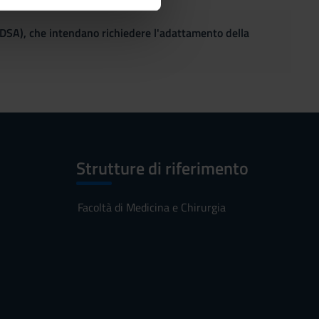
ostri partner che si occupano
azioni che hai fornito loro o
(DSA), che intendano richiedere l'adattamento della
Strutture di riferimento
Facoltà di Medicina e Chirurgia