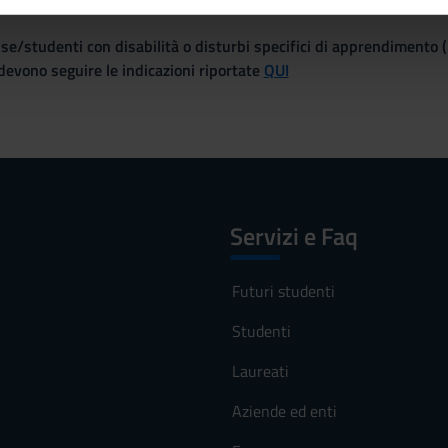
inoltre informazioni sul modo in cui utilizzi il nostro sito con i n
icità e social media, i quali potrebbero combinarle con altre inform
se/studenti con disabilità o disturbi specifici di apprendimento 
lizzo dei loro servizi.
evono seguire le indicazioni riportate
QUI
Servizi e Faq
Futuri studenti
Studenti
Laureati
Aziende ed enti