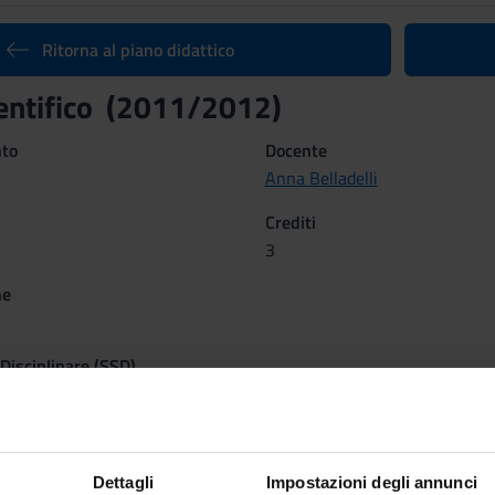
Ritorna al piano didattico
ientifico (2011/2012)
nto
Docente
Anna Belladelli
Crediti
3
ne
 Disciplinare (SSD)
A E TRADUZIONE - LINGUA INGLESE
1° SEM, LEZIONI 1° ANNO 2° SEM
Dettagli
Impostazioni degli annunci