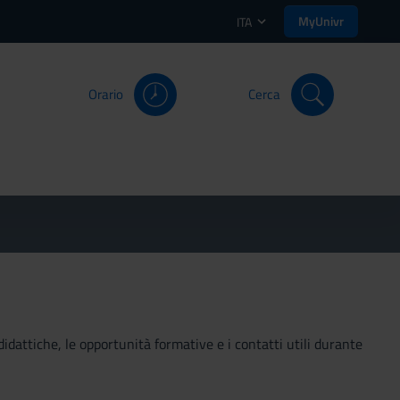
MyUnivr
ITA
Orario
Cerca
didattiche, le opportunità formative e i contatti utili durante