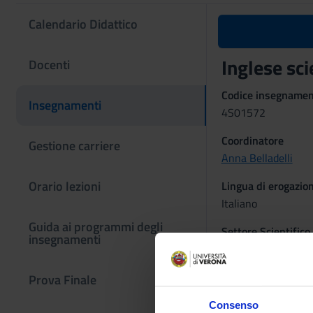
Calendario Didattico
Inglese sc
Docenti
Codice insegname
Insegnamenti
4S01572
Coordinatore
Gestione carriere
Anna Belladelli
Orario lezioni
Lingua di erogazio
Italiano
Guida ai programmi degli
Settore Scientifico
insegnamenti
L-LIN/12 - LINGU
Periodo
Prova Finale
LEZIONI 1° ANNO 
Consenso