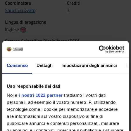
Coordinatore
Crediti
Sara Corrizzato
3
Lingua di erogazione
Inglese
Settore Scientifico Disciplinare (SSD)
L-LIN/12 - LINGUA E TRADUZIONE - LINGUA INGLESE
Periodo
Consenso
Dettagli
Impostazioni degli annunci
In
1°anno 1°semestre dal 1 ott 2013 al 20 dic 2013.
Sede
VICENZA
Uso responsabile dei dati
Noi e
i nostri 1022 partner
trattiamo i vostri dati
Seminari
0
personali, ad esempio il vostro numero IP, utilizzando
tecnologie come i cookie per memorizzare e accedere
alle informazioni sul vostro dispositivo al fine di
Obiettivi formativi
pubblicare annunci e contenuti personalizzati, misurare
Il corso si propone di aumentare la capacità di comprendere
gli annunci e i contenuti, ricercare il pubblico e sviluppare