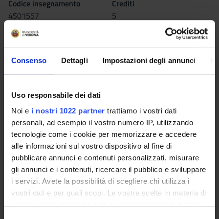
Codice insegnamento
Crediti
4S01557
5
Coordinatore
Lingua di erogazione
Nadilla Baldinazzo
Italiano
Consenso
Dettagli
Impostazioni degli annunci
In
Sede
VICENZA
Uso responsabile dei dati
Seminari
0
Noi e
i nostri 1022 partner
trattiamo i vostri dati
personali, ad esempio il vostro numero IP, utilizzando
L'insegnamento è organizzato come segue:
tecnologie come i cookie per memorizzare e accedere
alle informazioni sul vostro dispositivo al fine di
METODOLOGIA CLINICA
pubblicare annunci e contenuti personalizzati, misurare
INFERMIERISTICA
gli annunci e i contenuti, ricercare il pubblico e sviluppare
i servizi. Avete la possibilità di scegliere chi utilizza i
Crediti
Periodo
vostri dati e per quali scopi. Le vostre scelte in materia di
2
1°anno 1°semestre
privacy sono applicabili solo su questa proprietà digitale
in cui avete effettuato le vostre scelte. È possibile