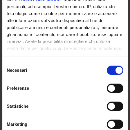
INFERMIERISTICA IN SALUTE
MENTALE
personali, ad esempio il vostro numero IP, utilizzando
tecnologie come i cookie per memorizzare e accedere
Crediti
alle informazioni sul vostro dispositivo al fine di
1
pubblicare annunci e contenuti personalizzati, misurare
gli annunci e i contenuti, ricercare il pubblico e sviluppare
Periodo
i servizi. Avete la possibilità di scegliere chi utilizza i
2 SEMESTRE PROFESSIONI SANITARIE
vostri dati e per quali scopi. Le vostre scelte in materia di
privacy sono applicabili solo su questa proprietà digitale
Docenti
in cui avete effettuato le vostre scelte. È possibile
Daniele Spanio
S
modificare o revocare il proprio consenso in qualsiasi
Necessari
e
momento dalla Dichiarazione sui cookie o facendo clic
Orario Lezioni
l
sull'icona di attivazione della privacy.
e
Preferenze
z
Con il tuo consenso, vorremmo anche:
i
SOCIOLOGIA DELLA FAMIGLIA
raccogliere informazioni sulla tua posizione
o
Statistiche
geografica, con un'approssimazione di qualche
n
Crediti
metro,
e
1
Marketing
Identificare il tuo dispositivo, scansionandolo
d