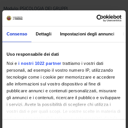
Modulo: PSICOLOGIA DEI GRUPPI
-------
L’insegnamento si propone di offrire agli studenti conoscenze
e riflessioni sulla comunità nelle sue diverse forme e
Consenso
Dettagli
Impostazioni degli annunci
In
declinazioni, al fine di saper lavorare nella comunità
professionale (gruppi di lavoro), attuare interventi
assistenziali integrati con la famiglia e la comunità di
Uso responsabile dei dati
appartenenza dell’utente,per le diverse forme di bisogno e
disagio e diventare un attivatore di collaborazioni ed
Noi e
i nostri 1022 partner
trattiamo i vostri dati
integrazioni tra i servizi sanitari sociali e le reti informali della
personali, ad esempio il vostro numero IP, utilizzando
comunità
tecnologie come i cookie per memorizzare e accedere
alle informazioni sul vostro dispositivo al fine di
Programma
pubblicare annunci e contenuti personalizzati, misurare
gli annunci e i contenuti, ricercare il pubblico e sviluppare
Modulo: INFERMIERISTICA IN SALUTE MENTALE
i servizi. Avete la possibilità di scegliere chi utilizza i
-------
vostri dati e per quali scopi. Le vostre scelte in materia di
La rete territoriale dei servizi psichiatrici per acuti e
privacy sono applicabili solo su questa proprietà digitale
riabilitativi
in cui avete effettuato le vostre scelte. È possibile
Lo stigma e le conseguenze sulla persona con disturbo
S