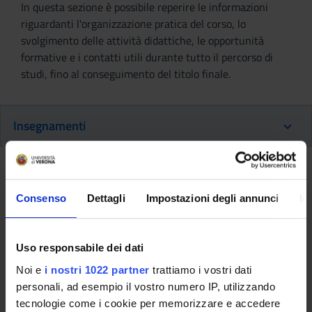
In questa sezione è possibile reperire le informazioni
riguardanti l'organizzazione pratica del corso, lo
svolgimento delle attività didattiche, le opportunità
formative e i contatti utili durante tutto il percorso di
studi, fino al conseguimento del titolo finale.
Insegnamenti
Ritorna al piano didattico
Consenso
Dettagli
Impostazioni degli annunci
In
Ritorna agli insegnamenti per periodo
Laboratori professionali (primo
Uso responsabile dei dati
anno) [
Gruppo 2
] (2013/2014)
Noi e
i nostri 1022 partner
trattiamo i vostri dati
personali, ad esempio il vostro numero IP, utilizzando
Codice insegnamento
Docente
tecnologie come i cookie per memorizzare e accedere