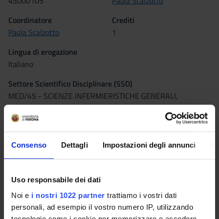
4S000105
Paola Scalzotto
Coordinatore
Crediti
Paola Scalzotto
1
Lingua di erogazione
Italiano
Settore Scientifico Disciplinare (SSD)
MED/45 - SCIENZE INFERMIERISTICHE GENERALI,
CLINICHE E PEDIATRICHE
Periodo
1° e 2° semestre (corsi annuali) PROFESSIONI SANITARIE
Consenso
Dettagli
Impostazioni degli annunci
In
dal 1 ott 2021 al 30 set 2022.
Orario Lezioni
Moodle
Uso responsabile dei dati
Noi e
i nostri 1022 partner
trattiamo i vostri dati
personali, ad esempio il vostro numero IP, utilizzando
Seminari
0
tecnologie come i cookie per memorizzare e accedere