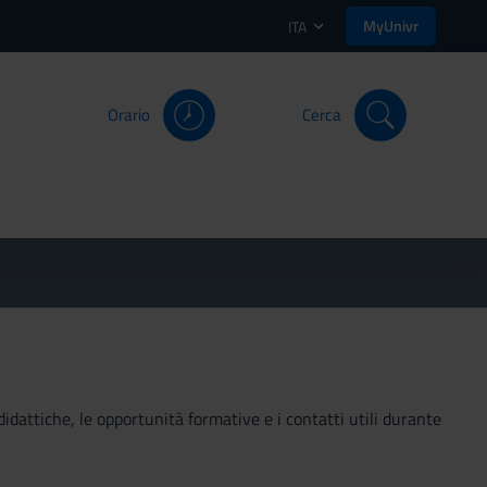
MyUnivr
ITA
Orario
Cerca
didattiche, le opportunità formative e i contatti utili durante