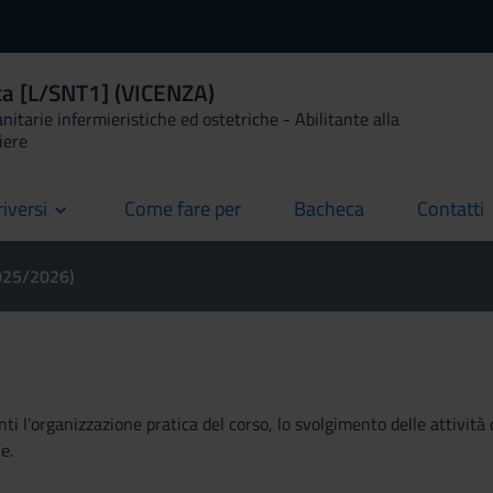
ica [L/SNT1] (VICENZA)
anitarie infermieristiche ed ostetriche - Abilitante alla
iere
riversi
Come fare per
Bacheca
Contatti
current
current
current
2025/2026)
ti l'organizzazione pratica del corso, lo svolgimento delle attività 
e.