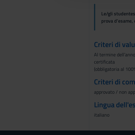
c
o
Le/gli studentes
n
prova d'esame, d
s
e
n
Criteri di val
s
Al termine dell’anno
o
certificata
(obbligatoria al 100%
Criteri di co
approvato / non ap
Lingua dell'
italiano