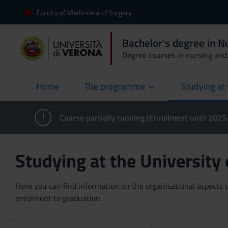
Faculty of Medicine and Surgery
Bachelor's degree in N
Degree courses in nursing and 
Home
The programme
Studying at 
current
Course partially running (Enrollment until 202
Studying at the University
Here you can find information on the organisational aspects of
enrolment to graduation.