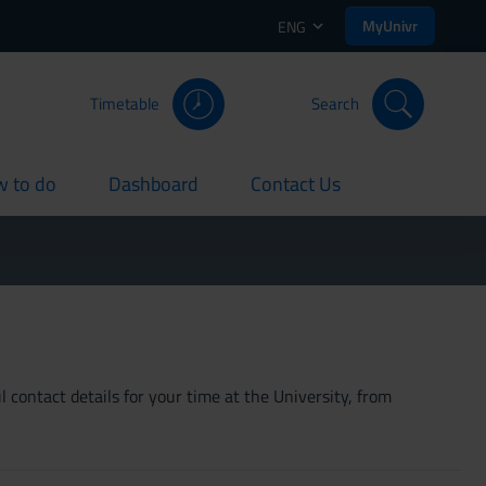
MyUnivr
ENG
Timetable
Search
 to do
Dashboard
Contact Us
rent
current
current
 contact details for your time at the University, from