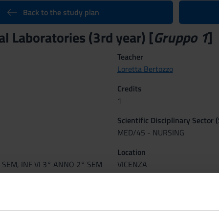
Back to the study plan
l Laboratories (3rd year) [
Gruppo 1
]
Teacher
Loretta Bertozzo
Credits
1
Scientific Disciplinary Sector 
MED/45 - NURSING
Location
 SEM, INF VI 3° ANNO 2° SEM
VICENZA
tcomes
onalizzanti anticipano le esperienze di tirocinio al fine di far acquis
mulatori) organizzative, relazionali e di problem solving attraverso c