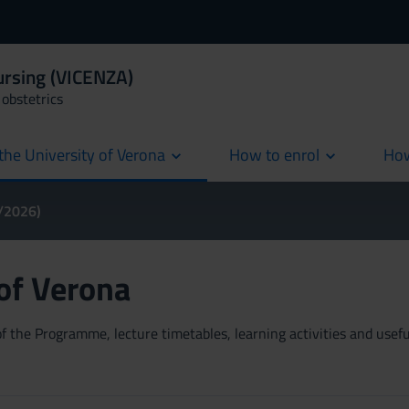
ursing (VICENZA)
obstetrics
the University of Verona
How to enrol
How
cur
5/2026)
 of Verona
 the Programme, lecture timetables, learning activities and useful