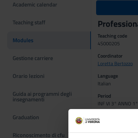
Academic calendar
Professiona
Teaching staff
Teaching code
Modules
4S000205
Coordinator
Gestione carriere
Loretta Bertozzo
Orario lezioni
Language
Italian
Guida ai programmi degli
Period
insegnamenti
INF VI 3° ANNO 1°
Learning ou
Graduation
I laboratori professi
(con l’utilizzo di si
Riconoscimento di cfu