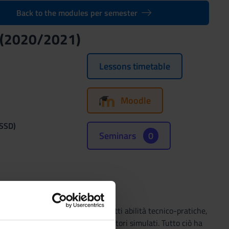
Back to the modules per semester
 (2020/2021)
Lessons timetable
Moodle
(SSD)
Seminars
0
ire allo studente in contesti protetti abilità tecnico-pratiche,
asi scritti o role-playing con operatori simulati. Tutto ciò ha