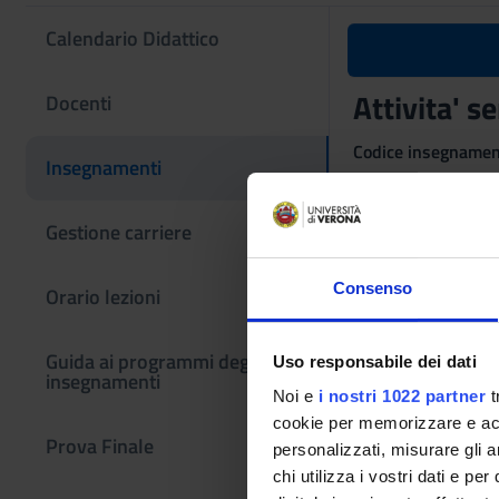
Calendario Didattico
Attivita' s
Docenti
Codice insegname
Insegnamenti
4S001040
Crediti
Gestione carriere
5
Consenso
Orario lezioni
Settore Scientifico
NN - -
Guida ai programmi degli
Uso responsabile dei dati
Sede
insegnamenti
VICENZA
Noi e
i nostri 1022 partner
t
cookie per memorizzare e acce
Prova Finale
personalizzati, misurare gli an
chi utilizza i vostri dati e pe