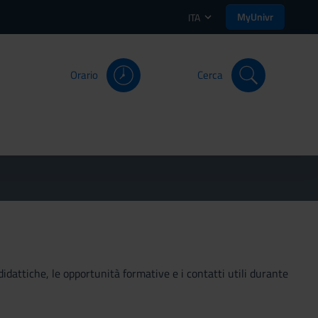
MyUnivr
ITA
Orario
Cerca
didattiche, le opportunità formative e i contatti utili durante