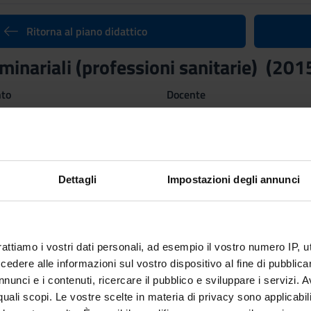
Ritorna al piano didattico
eminariali (professioni sanitarie) (20
nto
Docente
Non ancora assegnato
Lingua di erogazione
Italiano
Dettagli
Impostazioni degli annunci
 Disciplinare (SSD)
Periodo
Non ancora assegnato
rattiamo i vostri dati personali, ad esempio il vostro numero IP, 
dere alle informazioni sul vostro dispositivo al fine di pubblica
nunci e i contenuti, ricercare il pubblico e sviluppare i servizi. A
r quali scopi. Le vostre scelte in materia di privacy sono applicabi