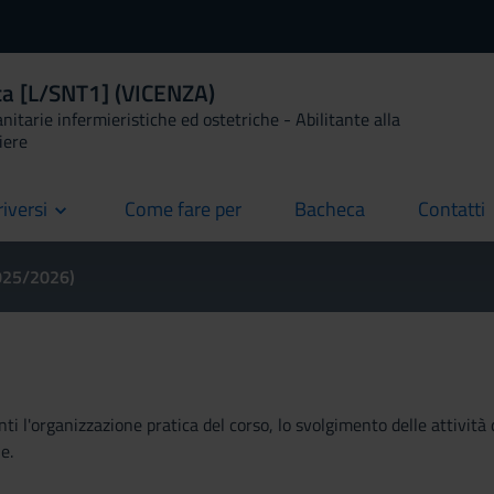
ica [L/SNT1] (VICENZA)
anitarie infermieristiche ed ostetriche - Abilitante alla
iere
riversi
Come fare per
Bacheca
Contatti
current
current
current
2025/2026)
ti l'organizzazione pratica del corso, lo svolgimento delle attività 
e.