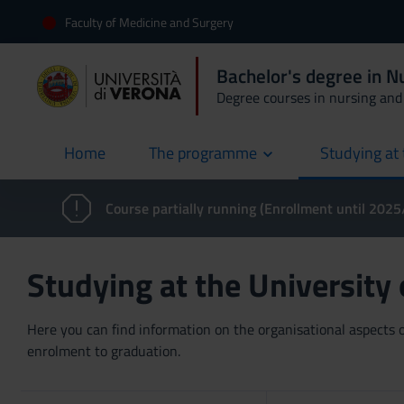
Faculty of Medicine and Surgery
Bachelor's degree in N
Degree courses in nursing and 
Home
The programme
Studying at 
current
Course partially running (Enrollment until 202
Studying at the University
Here you can find information on the organisational aspects of
enrolment to graduation.