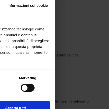
Informazioni sui cookie
utilizzando tecnologie come i
re annunci e contenuti
vete la possibilità di scegliere
i)
li solo su questa proprietà
consenso in qualsiasi momento
te, fibrinose, emorragiche e necrotizzanti) e loro
hie, pseudomembrane, necrosi …)
alche metro,
Marketing
e specifiche (impronte
ezione dettagli
. Puoi
 acuta, catabolismo muscolare, modificazioni di sideremia
Accetta tutti