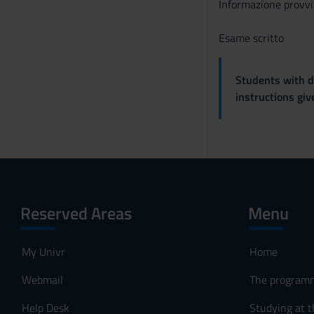
Informazione provvi
Esame scritto
Students with di
instructions gi
Reserved Areas
Menu
My Univr
Home
Webmail
The program
Help Desk
Studying at t