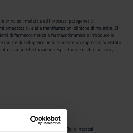
 principali malattie ed i processi patogenetici
mi omeostatici, e alle manifestazioni cliniche di malattia. Si
anismi di farmacocinetica e farmacodinamica e introduce lo
ne inoltre di sviluppare nello studente un approccio orientato
e alterazioni della funzione respiratoria e di eliminazione,
azioni:
rte cellulare (necrosi, apoptosi). Tipi di necrosi