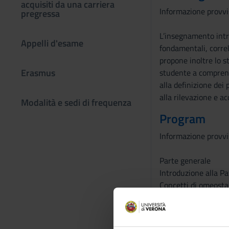
acquisiti da una carriera
Informazione provvi
pregressa
L’insegnamento intro
Appelli d'esame
fondamentali, correla
propone inoltre lo s
Erasmus
studente a comprende
alla definizione dei 
alla rilevazione e a
Modalità e sedi di frequenza
Program
Informazione provvi
Parte generale
Introduzione alla Pa
Concetti di omeostas
La malattia: definiz
Patologia cellulare: 
a) alterazioni degene