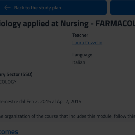
Back to the study plan
iology applied at Nursing - FARMA
Teacher
Laura Cuzzolin
Language
Italian
nary Sector (SSD)
ACOLOGY
semestre dal Feb 2, 2015 al Apr 2, 2015.
e organization of the course that includes this module, follow thi
tcomes