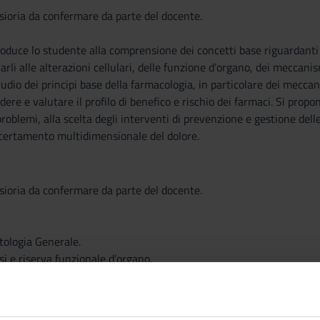
sioria da confermare da parte del docente.
duce lo studente alla comprensione dei concetti base riguardanti le
rli alle alterazioni cellulari, delle funzione d’organo, dei meccanis
tudio dei principi base della farmacologia, in particolare dei mecc
re e valutare il profilo di benefico e rischio dei farmaci. Si propo
problemi, alla scelta degli interventi di prevenzione e gestione dell
ccertamento multidimensionale del dolore.
sioria da confermare da parte del docente.
tologia Generale.
i e riserva funzionale d’organo.
ione, cause (malattie congenite e acquisite); concetto di patogenesi
Concetti generali: stato stazionario cellulare e tessutale e sue alter
rative delle cellule (danno cellulare reversibile e irreversibile) e mo