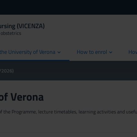
ursing (VICENZA)
obstetrics
the University of Verona
How to enrol
How
cur
5/2026)
 of Verona
 the Programme, lecture timetables, learning activities and useful