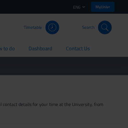
MyUnivr
ENG
Timetable
Search
 to do
Dashboard
Contact Us
rent
current
current
 contact details for your time at the University, from