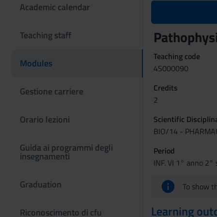
Academic calendar
Pathophys
Teaching staff
Teaching code
Modules
4S000090
Credits
Gestione carriere
2
Orario lezioni
Scientific Discipli
BIO/14 - PHARM
Guida ai programmi degli
Period
insegnamenti
INF. VI 1° anno 2° 
Graduation
To show th
Learning ou
Riconoscimento di cfu